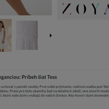
eganciou: Príbeh šiat Tess
eme uchovať v pamäti navždy. Prvé sväté prijímanie, rodinná svadba pod T
ámu. Práve pre tieto okamihy, keď na detailoch záleží, sme stvorili model 
, ktorú naše dcéry vnášajú do našich životov. Ako hovorí staré slovenské p