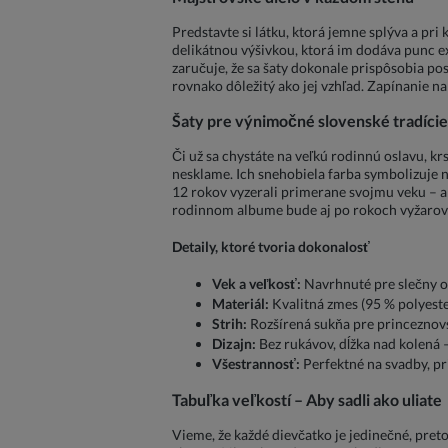
Predstavte si látku, ktorá jemne splýva a pr
delikátnou výšivkou, ktorá im dodáva punc exk
zaručuje, že sa šaty dokonale prispôsobia po
rovnako dôležitý ako jej vzhľad. Zapínanie n
Šaty pre výnimočné slovenské tradície
Či už sa chystáte na veľkú rodinnú oslavu, kr
nesklame. Ich snehobiela farba symbolizuje no
12 rokov vyzerali primerane svojmu veku – ani 
rodinnom albume bude aj po rokoch vyžarov
Detaily, ktoré tvoria dokonalosť
Vek a veľkosť:
Navrhnuté pre slečny od 
Materiál:
Kvalitná zmes (95 % polyester
Strih:
Rozšírená sukňa pre princeznovs
Dizajn:
Bez rukávov, dĺžka nad kolená – 
Všestrannosť:
Perfektné na svadby, pri
Tabuľka veľkostí – Aby sadli ako uliate
Vieme, že každé dievčatko je jedinečné, pre