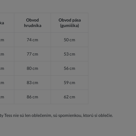
Obvod
Obvod pása
ka
hrudníka
(gumička)
cm
74 cm
50 cm
cm
77 cm
53 cm
cm
80 cm
56 cm
cm
83 cm
59 cm
cm
86 cm
62 cm
y Tess nie sú len oblečením, sú spomienkou, ktorú si oblečie.