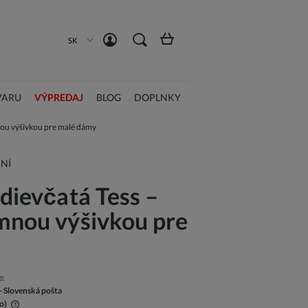
Registrácia
Prihlásiť sa
SK
VARU
VÝPREDAJ
BLOG
DOPLNKY
mnou výšivkou pre malé dámy
NÍ
 dievčatá Tess –
emnou výšivkou pre
e:
- Slovenská pošta
o)