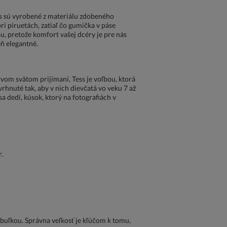
ess sú vyrobené z materiálu zdobeného
ri piruetách, zatiaľ čo gumička v páse
u, pretože komfort vašej dcéry je pre nás
eň elegantné.
rvom svätom prijímaní, Tess je voľbou, ktorá
vrhnuté tak, aby v nich dievčatá vo veku 7 až
sa dedí, kúsok, ktorý na fotografiách v
.
buľkou. Správna veľkosť je kľúčom k tomu,