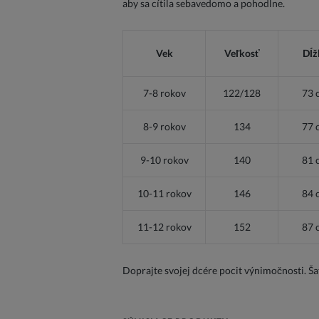
aby sa cítila sebavedomo a pohodlne.
Vek
Veľkosť
Dĺž
7-8 rokov
122/128
73 
8-9 rokov
134
77 
9-10 rokov
140
81 
10-11 rokov
146
84 
11-12 rokov
152
87 
Doprajte svojej dcére pocit výnimočnosti. Šat