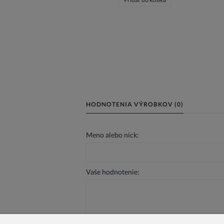
HODNOTENIA VÝROBKOV (0)
Meno alebo nick:
Vaše hodnotenie: