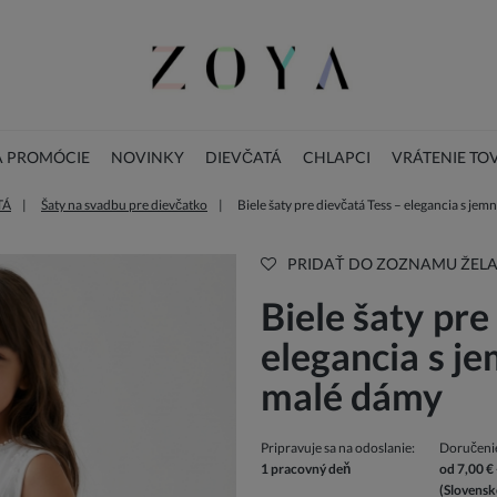
A PROMÓCIE
NOVINKY
DIEVČATÁ
CHLAPCI
VRÁTENIE TO
TÁ
Šaty na svadbu pre dievčatko
Biele šaty pre dievčatá Tess – elegancia s je
LOOKBOOK
KONTAKT
VIANOČNÁ KOLEKCIA
PRIDAŤ DO ZOZNAMU ŽELA
Biele šaty pre
elegancia s j
malé dámy
Pripravuje sa na odoslanie:
Doručeni
1 pracovný deň
od 7,00 €
(Slovensk