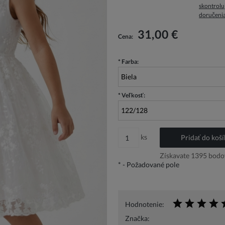
skontrolu
doručeni
V cene nie sú zahrnuté prípadné náklady 
platbu
31,00 €
Cena:
*
Farba:
*
Veľkosť:
ks
Pridať do koší
Získavate
1395
bodov
*
- Požadované pole
Hodnotenie:
Značka: