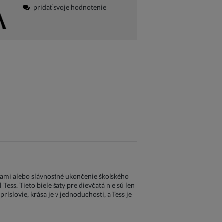
pridať svoje hodnotenie
atrami alebo slávnostné ukončenie školského
Tess. Tieto biele šaty pre dievčatá nie sú len
ríslovie, krása je v jednoduchosti, a Tess je