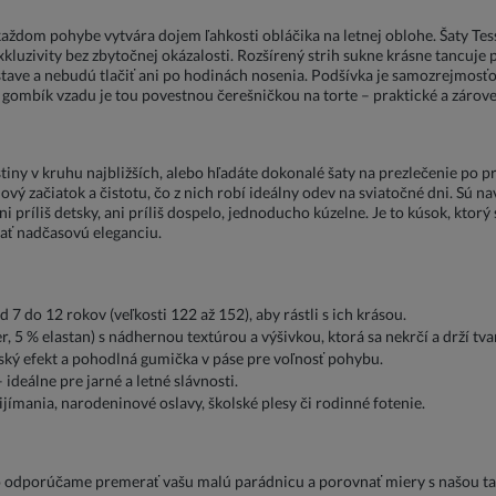
i každom pohybe vytvára dojem ľahkosti obláčika na letnej oblohe. Šaty T
luzivity bez zbytočnej okázalosti. Rozšírený strih sukne krásne tancuje p
stave a nebudú tlačiť ani po hodinách nosenia. Podšívka je samozrejmosťo
a gombík vzadu je tou povestnou čerešničkou na torte – praktické a zárov
stiny v kruhu najbližších, alebo hľadáte dokonalé šaty na prezlečenie po p
vý začiatok a čistotu, čo z nich robí ideálny odev na sviatočné dni. Sú na
príliš detsky, ani príliš dospelo, jednoducho kúzelne. Je to kúsok, ktorý 
ať nadčasovú eleganciu.
7 do 12 rokov (veľkosti 122 až 152), aby rástli s ich krásou.
, 5 % elastan) s nádhernou textúrou a výšivkou, ktorá sa nekrčí a drží tvar
ký efekt a pohodlná gumička v páse pre voľnosť pohybu.
ideálne pre jarné a letné slávnosti.
jímania, narodeninové oslavy, školské plesy či rodinné fotenie.
to odporúčame premerať vašu malú parádnicu a porovnať miery s našou ta