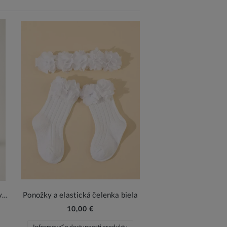
Elegantná biela kabelka s perlovou rúčkou a striebornou retiazkou – ideálna na slávnostné príležitosti
Ponožky a elastická čelenka biela
10,00 €
Informovať o dostupnosti produktu