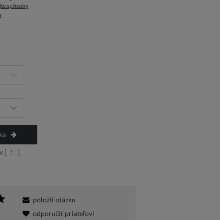
jte spôsoby
a
na
ka
 [
?
]
položiť otázku
odporučiť priateľovi