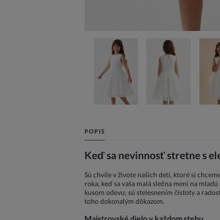
POPIS
Keď sa nevinnosť stretne s el
Sú chvíle v živote našich detí, ktoré si chc
roka, keď sa vaša malá slečna mení na mladú d
kusom odevu; sú stelesnením čistoty a radosti
toho dokonalým dôkazom.
Majstrovské dielo v každom stehu