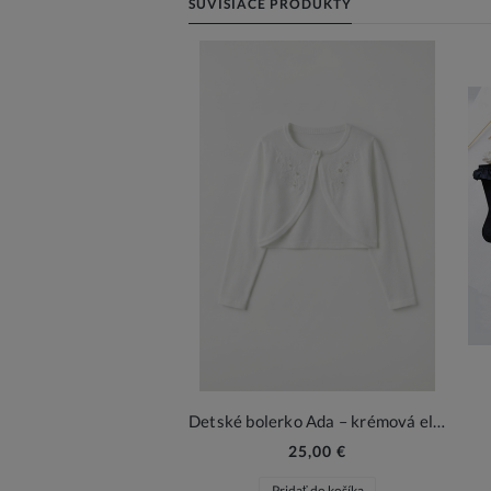
SÚVISIACE PRODUKTY
Detské bolerko Ada – krémová elegancia pre dievčatá
25,00 €
Pridať do košíka