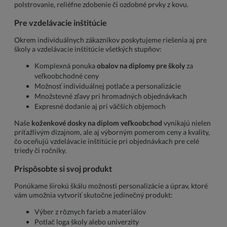
polstrovanie, reliéfne zdobenie či ozdobné prvky z kovu.
Pre vzdelávacie inštitúcie
Okrem individuálnych zákazníkov poskytujeme riešenia aj pre
školy a vzdelávacie inštitúcie všetkých stupňov:
Komplexná ponuka
obalov na diplomy pre školy
za
veľkoobchodné ceny
Možnosť individuálnej potlače a personalizácie
Množstevné zľavy pri hromadných objednávkach
Expresné dodanie aj pri väčších objemoch
Naše
koženkové dosky na diplom veľkoobchod
vynikajú nielen
príťažlivým dizajnom, ale aj výborným pomerom ceny a kvality,
čo oceňujú vzdelávacie inštitúcie pri objednávkach pre celé
triedy či ročníky.
Prispôsobte si svoj produkt
Ponúkame širokú škálu možností personalizácie a úprav, ktoré
vám umožnia vytvoriť skutočne jedinečný produkt:
Výber z rôznych farieb a materiálov
Potlač loga školy alebo univerzity