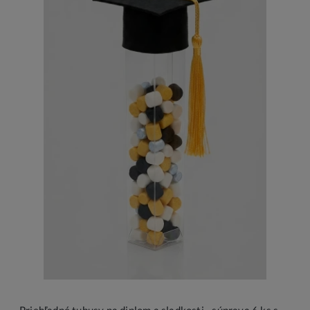
Priehľadné tubusy na diplom a sladkosti - súprava 6 ks s mini čiapočkou absolventa