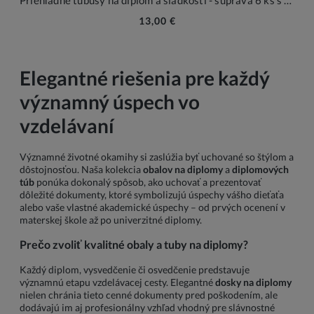
13,00 €
Elegantné riešenia pre každý
významný úspech vo
vzdelávaní
Významné životné okamihy si zaslúžia byť uchované so štýlom a
dôstojnosťou. Naša kolekcia
obalov na diplomy
a
diplomových
túb
ponúka dokonalý spôsob, ako uchovať a prezentovať
dôležité dokumenty, ktoré symbolizujú úspechy vášho dieťaťa
alebo vaše vlastné akademické úspechy – od prvých ocenení v
materskej škole až po univerzitné diplomy.
Prečo zvoliť kvalitné obaly a tuby na diplomy?
Každý diplom, vysvedčenie či osvedčenie predstavuje
významnú etapu vzdelávacej cesty. Elegantné
dosky na diplomy
nielen chránia tieto cenné dokumenty pred poškodením, ale
dodávajú im aj profesionálny vzhľad vhodný pre slávnostné