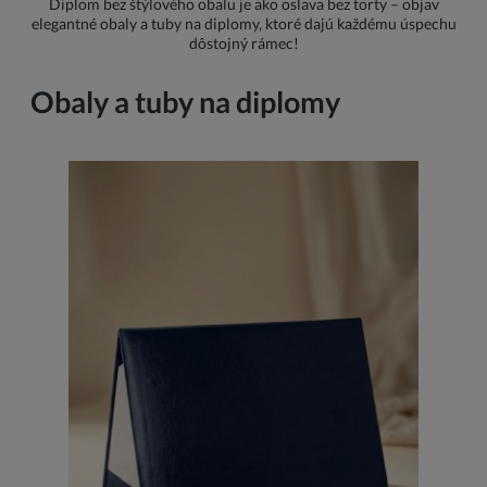
Diplom bez štýlového obalu je ako oslava bez torty – objav
elegantné obaly a tuby na diplomy, ktoré dajú každému úspechu
dôstojný rámec!
Obaly a tuby na diplomy