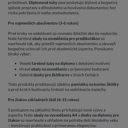
príležitosti.
Diplomové tuby
zase poskytujú štýlový a bezpečný
spôsob prepravy a dlhodobého uchovávania dokumentov bez
rizika pokrčenia či iného znehodnotenia.
Pre najmenších absolventov (3-6 rokov)
Prvé kroky vo vzdelávaní sú rovnako dôležité ako tie neskoršie.
Naše farebné
obaly na osvedčenia pre predškolákov
sú
navrhnuté tak, aby potešili najmenších absolventov a zároveň
bezpečne uchovali ich prvé akademické úspechy. Ponúkame
široký výber:
Veselé
farebné tuby na diplomy
s detskými motívmi
Hravé
obaly na osvedčenia
s príjemnými textúrami
Odolné
dosky pre škôlkarov
v živých farbách
Tieto produkty predstavujú ideálnu
pamiatku na koniec škôlky
a prvý krok k budovaniu hrdosti na vzdelávacie úspechy.
Pre žiakov základných škôl (6-15 rokov)
S postupom na základnú školu prichádzajú nové výzvy a
úspechy. Naše
obaly na vysvedčenia A4
a
dosky na diplomy pre
žiakov
sú navrhnuté s ohľadom na potreby detí školského veku
– kombinujú praktickosť s primeranou eleganciou: