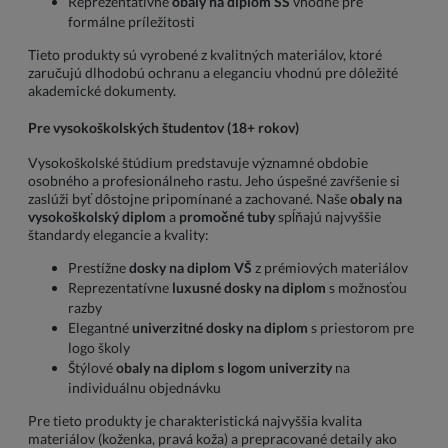
Reprezentatívne
obaly na diplom SŠ
vhodné pre
formálne príležitosti
Tieto produkty sú vyrobené z kvalitných materiálov, ktoré
zaručujú dlhodobú ochranu a eleganciu vhodnú pre dôležité
akademické dokumenty.
Pre vysokoškolských študentov (18+ rokov)
Vysokoškolské štúdium predstavuje významné obdobie
osobného a profesionálneho rastu. Jeho úspešné zavŕšenie si
zaslúži byť dôstojne pripomínané a zachované. Naše
obaly na
vysokoškolský diplom
a
promočné tuby
spĺňajú najvyššie
štandardy elegancie a kvality:
Prestížne
dosky na diplom VŠ
z prémiových materiálov
Reprezentatívne
luxusné dosky na diplom
s možnosťou
razby
Elegantné
univerzitné dosky na diplom
s priestorom pre
logo školy
Štýlové
obaly na diplom s logom univerzity
na
individuálnu objednávku
Pre tieto produkty je charakteristická najvyššia kvalita
materiálov (koženka, pravá koža) a prepracované detaily ako