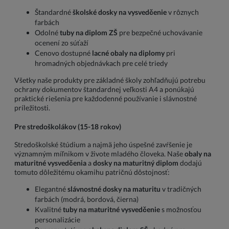
Štandardné
školské dosky na vysvedčenie
v rôznych
farbách
Odolné
tuby na diplom ZŠ
pre bezpečné uchovávanie
ocenení zo súťaží
Cenovo dostupné
lacné obaly na diplomy
pri
hromadných objednávkach pre celé triedy
Všetky naše produkty pre základné školy zohľadňujú potrebu
ochrany dokumentov štandardnej veľkosti A4 a ponúkajú
praktické riešenia pre každodenné používanie i slávnostné
príležitosti.
Pre stredoškolákov (15-18 rokov)
Stredoškolské štúdium a najmä jeho úspešné zavŕšenie je
významným míľnikom v živote mladého človeka. Naše
obaly na
maturitné vysvedčenia
a
dosky na maturitný diplom
dodajú
tomuto dôležitému okamihu patričnú dôstojnosť:
Elegantné
slávnostné dosky na maturitu
v tradičných
farbách (modrá, bordová, čierna)
Kvalitné
tuby na maturitné vysvedčenie
s možnosťou
personalizácie