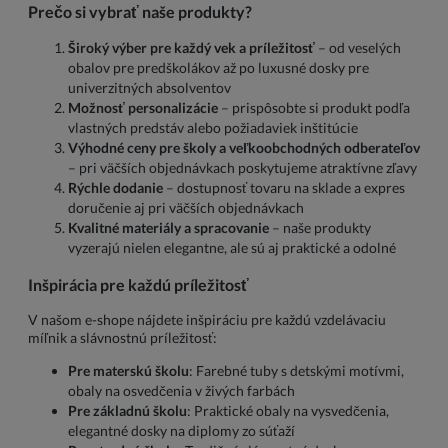
Prečo si vybrať naše produkty?
Široký výber pre každý vek a príležitosť
– od veselých
obalov pre predškolákov až po luxusné dosky pre
univerzitných absolventov
Možnosť personalizácie
– prispôsobte si produkt podľa
vlastných predstáv alebo požiadaviek inštitúcie
Výhodné ceny pre školy a veľkoobchodných odberateľov
– pri väčších objednávkach poskytujeme atraktívne zľavy
Rýchle dodanie
– dostupnosť tovaru na sklade a expres
doručenie aj pri väčších objednávkach
Kvalitné materiály a spracovanie
– naše produkty
vyzerajú nielen elegantne, ale sú aj praktické a odolné
Inšpirácia pre každú príležitosť
V našom e-shope nájdete inšpiráciu pre každú vzdelávaciu
míľnik a slávnostnú príležitosť:
Pre materskú školu
: Farebné tuby s detskými motívmi,
obaly na osvedčenia v živých farbách
Pre základnú školu
: Praktické obaly na vysvedčenia,
elegantné dosky na diplomy zo súťaží