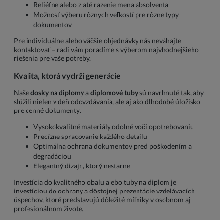
Reliéfne alebo zlaté razenie mena absolventa
Možnosť výberu rôznych veľkostí pre rôzne typy
dokumentov
Pre individuálne alebo väčšie objednávky nás neváhajte
kontaktovať – radi vám poradíme s výberom najvhodnejšieho
riešenia pre vaše potreby.
Kvalita, ktorá vydrží generácie
Naše
dosky na diplomy
a
diplomové tuby
sú navrhnuté tak, aby
slúžili nielen v deň odovzdávania, ale aj ako dlhodobé úložisko
pre cenné dokumenty:
Vysokokvalitné materiály odolné voči opotrebovaniu
Precízne spracovanie každého detailu
Optimálna ochrana dokumentov pred poškodením a
degradáciou
Elegantný dizajn, ktorý nestarne
Investícia do kvalitného obalu alebo tuby na diplom je
investíciou do ochrany a dôstojnej prezentácie vzdelávacích
úspechov, ktoré predstavujú dôležité míľniky v osobnom aj
profesionálnom živote.