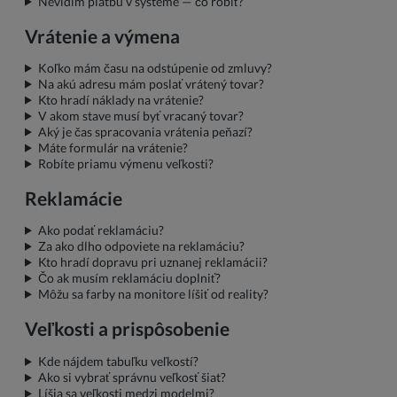
Nevidím platbu v systéme — čo robiť?
Vrátenie a výmena
Koľko mám času na odstúpenie od zmluvy?
Na akú adresu mám poslať vrátený tovar?
Kto hradí náklady na vrátenie?
V akom stave musí byť vracaný tovar?
Aký je čas spracovania vrátenia peňazí?
Máte formulár na vrátenie?
Robíte priamu výmenu veľkosti?
Reklamácie
Ako podať reklamáciu?
Za ako dlho odpoviete na reklamáciu?
Kto hradí dopravu pri uznanej reklamácii?
Čo ak musím reklamáciu doplniť?
Môžu sa farby na monitore líšiť od reality?
Veľkosti a prispôsobenie
Kde nájdem tabuľku veľkostí?
Ako si vybrať správnu veľkosť šiat?
Líšia sa veľkosti medzi modelmi?