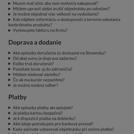
Musím mať účet, aby som mohol/a nakupovať?
Môžem upraviť alebo zrušiť objednávku po odoslaní?
Je možné objednať viac veľkostí na vyskúšanie?
Kde nájdem informáciu o dostupnosti a termíne odoslania
konkrétneho produktu?
Vystavujete faktúru na firmu?
Doprava a dodanie
Aké spôsoby doručenia sú dostupné na Slovensku?
Od akej sumy je doprava zadarmo?
Koľko trvá doručenie?
Posielate tovar aj do zahraničia?
Môžem sledovať zásielku?
Čo ak ma kuriér nezastihne?
Je možný osobný odber?
Platby
Aké spôsoby platby akceptujete?
Je platba kartou bezpečná?
Je k dispozícii platba na dobierku?
Aké údaje potrebujem pre bankový prevod?
Kedy začínate vybavovať objednávku pri online platbe?