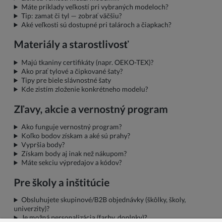
Máte príklady veľkostí pri vybraných modeloch?
Tip: zamat či tyl — zobrať väčšiu?
Aké veľkosti sú dostupné pri talároch a čiapkach?
Materiály a starostlivosť
Majú tkaniny certifikáty (napr. OEKO-TEX)?
Ako prať tylové a čipkované šaty?
Tipy pre biele slávnostné šaty
Kde zistím zloženie konkrétneho modelu?
Zľavy, akcie a vernostný program
Ako funguje vernostný program?
Koľko bodov získam a aké sú prahy?
Vypršia body?
Získam body aj inak než nákupom?
Máte sekciu výpredajov a kódov?
Pre školy a inštitúcie
Obsluhujete skupinové/B2B objednávky (škôlky, školy,
univerzity)?
Je možná personalizácia (farby, doplnky)?