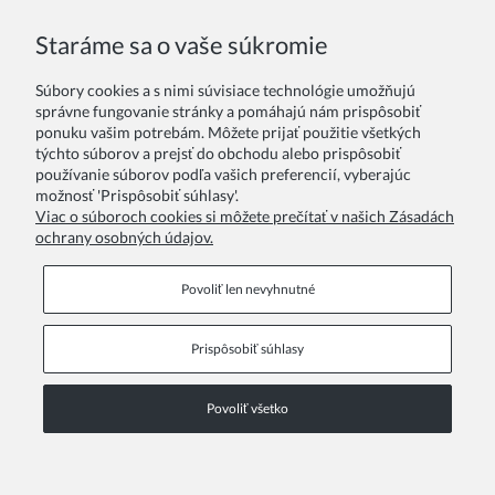
Aké sú typické termíny dodania pre školy?
Ako podať dopyt?
Staráme sa o vaše súkromie
Kontakt a údaje spoločnosti
Súbory cookies a s nimi súvisiace technológie umožňujú
správne fungovanie stránky a pomáhajú nám prispôsobiť
Aký je kontakt na zákaznícku podporu?
ponuku vašim potrebám. Môžete prijať použitie všetkých
Kde sídli slovenská pobočka pre logistiku/vrátenie?
týchto súborov a prejsť do obchodu alebo prispôsobiť
Aké sú firemné údaje prevádzkovateľa?
Môžem navštíviť centrálu osobne?
používanie súborov podľa vašich preferencií, vyberajúc
možnosť 'Prispôsobiť súhlasy'.
ZOYA Fashion - Elegantné spoločenské šaty pre dievčatá, deti,
Viac o súboroch cookies si môžete prečítať v našich Zásadách
družičky na prvé sväté prijímanie, krst, plesy, svadby,
ochrany osobných údajov.
narodeninové párty.
Povoliť len nevyhnutné
Prispôsobiť súhlasy
Informačné stránky
Povoliť všetko
COPYRIGHT © 2026 ZOYA GROUP
Zobraziť plnú verziu stránky