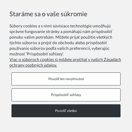
odoslanie nového produktu zákazníkovi alebo
odstránenie nesúladu, náklady na dodanie znáša obchod.
Staráme sa o vaše súkromie
Súbory cookies a s nimi súvisiace technológie umožňujú
Ak máte akékoľvek otázky, kontaktujte nás.
správne fungovanie stránky a pomáhajú nám prispôsobiť
ponuku vašim potrebám. Môžete prijať použitie všetkých
Sme vám stále k dispozícii,
týchto súborov a prejsť do obchodu alebo prispôsobiť
ZOYA Fashion - Elegantné spoločenské šaty pre dievčatá, deti,
používanie súborov podľa vašich preferencií, vyberajúc
družičky na prvé sväté prijímanie, krst, plesy, svadby,
možnosť 'Prispôsobiť súhlasy'.
narodeninové párty.
Viac o súboroch cookies si môžete prečítať v našich Zásadách
ochrany osobných údajov.
Povoliť len nevyhnutné
Prispôsobiť súhlasy
Informačné stránky
Povoliť všetko
COPYRIGHT © 2026 ZOYA GROUP
Zobraziť plnú verziu stránky