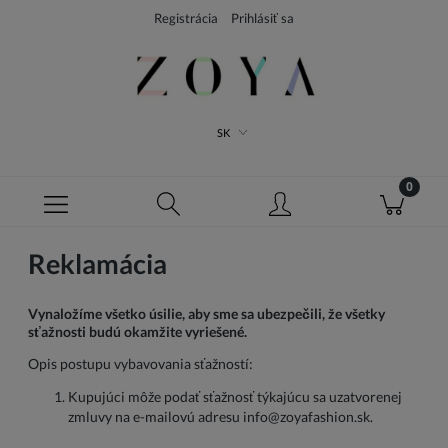
Registrácia
Prihlásiť sa
SK
Reklamácia
Vynaložíme všetko úsilie, aby sme sa ubezpečili, že všetky
sťažnosti budú okamžite vyriešené.
Opis postupu vybavovania sťažností:
Kupujúci môže podať sťažnosť týkajúcu sa uzatvorenej
zmluvy na e-mailovú adresu info@zoyafashion.sk.