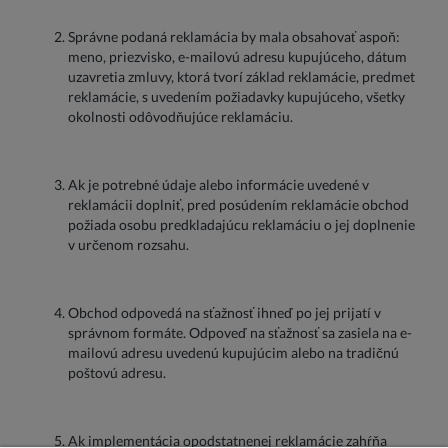
Správne podaná reklamácia by mala obsahovať aspoň:
meno, priezvisko, e-mailovú adresu kupujúceho, dátum
uzavretia zmluvy, ktorá tvorí základ reklamácie, predmet
reklamácie, s uvedením požiadavky kupujúceho, všetky
okolnosti odôvodňujúce reklamáciu.
Ak je potrebné údaje alebo informácie uvedené v
reklamácii doplniť, pred posúdením reklamácie obchod
požiada osobu predkladajúcu reklamáciu o jej doplnenie
v určenom rozsahu.
Obchod odpovedá na sťažnosť ihneď po jej prijatí v
správnom formáte. Odpoveď na sťažnosť sa zasiela na e-
mailovú adresu uvedenú kupujúcim alebo na tradičnú
poštovú adresu.
Ak implementácia opodstatnenej reklamácie zahŕňa