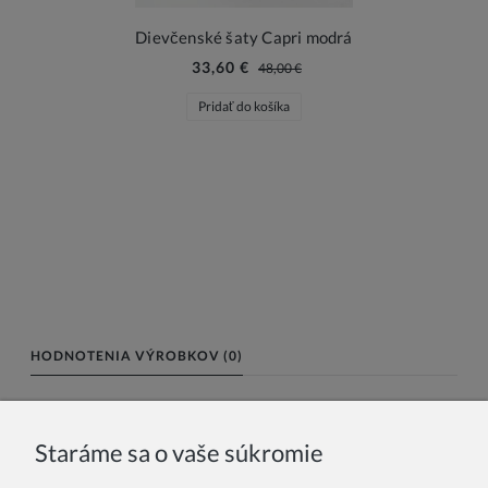
Dievčenské šaty Capri modrá
33,60 €
48,00 €
Pridať do košíka
HODNOTENIA VÝROBKOV (0)
Meno alebo nick:
Staráme sa o vaše súkromie