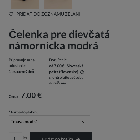
PRIDAŤ DO ZOZNAMU ŽELANÍ
Čelenka pre dievčatá
námornícka modrá
Pripravuje sa na
Doručenie:
odoslanie:
od 7,00 €
- Slovenská
1 pracovný deň
pošta
(Slovensko)
skontrolujte spôsoby
V cene nie sú zahrnuté prípadné náklady na platbu
doručenia
7,00 €
Cena:
*
Farba doplnkov:
ks
Pridať do košíka