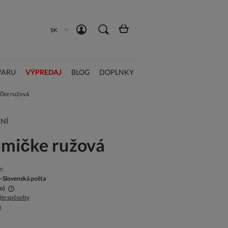
Registrácia
Prihlásiť sa
SK
VARU
VÝPREDAJ
BLOG
DOPLNKY
čke ružová
NÍ
umičke ružová
e:
- Slovenská pošta
o)
jte spôsoby
a
na