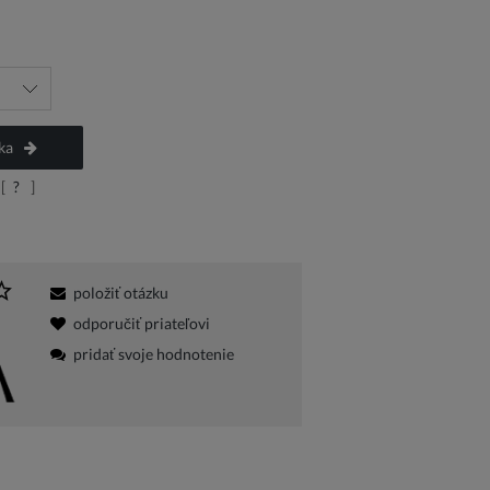
ka
[
?
]
položiť otázku
odporučiť priateľovi
pridať svoje hodnotenie