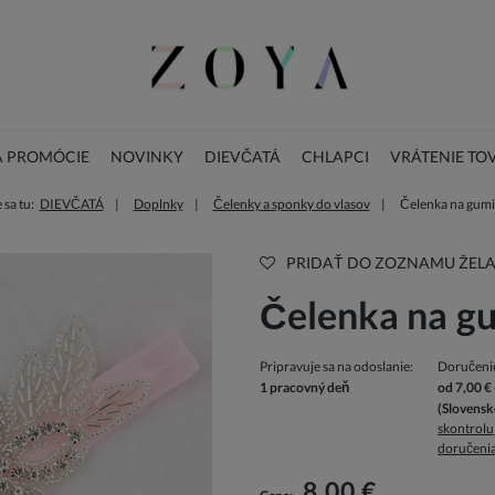
A PROMÓCIE
NOVINKY
DIEVČATÁ
CHLAPCI
VRÁTENIE TO
sa tu:
DIEVČATÁ
Doplnky
Čelenky a sponky do vlasov
Čelenka na gumi
LOOKBOOK
KONTAKT
VIANOČNÁ KOLEKCIA
PRIDAŤ DO ZOZNAMU ŽELA
Čelenka na g
Pripravuje sa na odoslanie:
Doručeni
1 pracovný deň
od 7,00 €
(Slovensk
skontrolu
doručeni
V cene nie sú zahrnuté prípadné náklady 
platbu
8,00 €