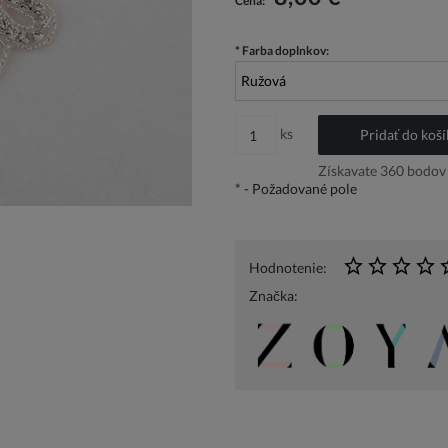
Cena:
*
Farba doplnkov:
ks
Pridať do koší
Získavate
360
bodov 
*
- Požadované pole
Hodnotenie:
Značka: