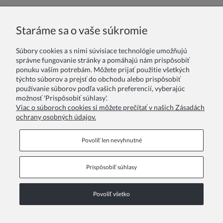
Meno alebo nick:
Staráme sa o vaše súkromie
Súbory cookies a s nimi súvisiace technológie umožňujú
Vaše hodnotenie:
správne fungovanie stránky a pomáhajú nám prispôsobiť
ponuku vašim potrebám. Môžete prijať použitie všetkých
týchto súborov a prejsť do obchodu alebo prispôsobiť
používanie súborov podľa vašich preferencií, vyberajúc
možnosť 'Prispôsobiť súhlasy'.
Viac o súboroch cookies si môžete prečítať v našich Zásadách
ochrany osobných údajov.
Odoslať
Povoliť len nevyhnutné
Prispôsobiť súhlasy
Informačné stránky
Povoliť všetko
COPYRIGHT © 2026 ZOYA GROUP