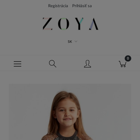
Registrácia
Prihlásiť sa
SK