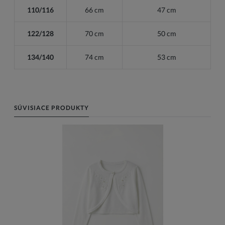
110/116
66 cm
47 cm
122/128
70 cm
50 cm
134/140
74 cm
53 cm
SÚVISIACE PRODUKTY