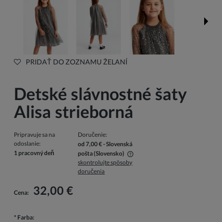
PRIDAŤ DO ZOZNAMU ŽELANÍ
Detské slávnostné šaty
Alisa strieborná
Pripravuje sa na
Doručenie:
odoslanie:
od 7,00 €
- Slovenská
1 pracovný deň
pošta
(Slovensko)
skontrolujte spôsoby
V cene nie sú zahrnuté prípadné náklady na platbu
doručenia
32,00 €
Cena:
*
Farba: