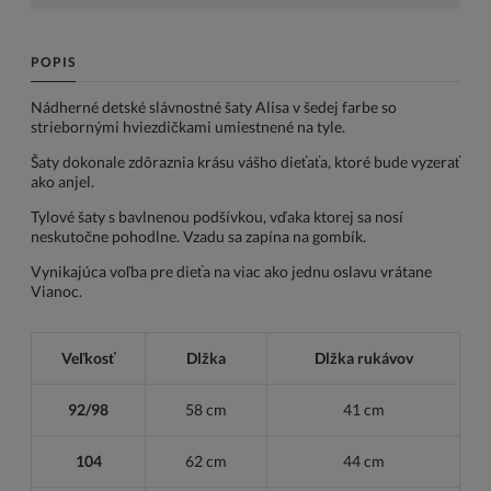
POPIS
Nádherné detské slávnostné šaty Alisa v šedej farbe so
striebornými hviezdičkami umiestnené na tyle.
Šaty dokonale zdôraznia krásu vášho dieťaťa, ktoré bude vyzerať
ako anjel.
Tylové šaty s bavlnenou podšívkou, vďaka ktorej sa nosí
neskutočne pohodlne. Vzadu sa zapína na gombík.
Vynikajúca voľba pre dieťa na viac ako jednu oslavu vrátane
Vianoc.
Veľkosť
Dlžka
Dlžka rukávov
92/98
58 cm
41 cm
104
62 cm
44 cm