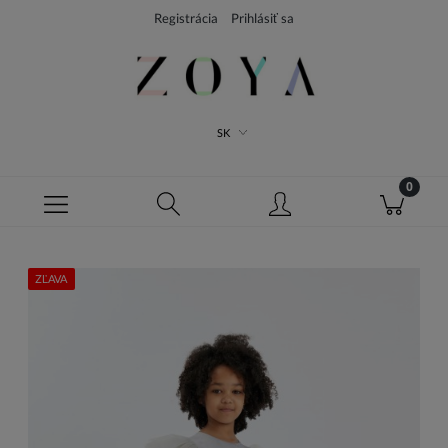
Registrácia
Prihlásiť sa
SK
ZĽAVA