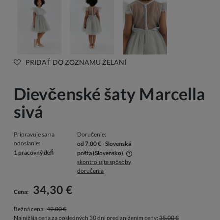
PRIDAŤ DO ZOZNAMU ŽELANÍ
Dievčenské šaty Marcella
sivá
Pripravuje sa na
Doručenie:
odoslanie:
od 7,00 €
- Slovenská
1 pracovný deň
pošta
(Slovensko)
skontrolujte spôsoby
V cene nie sú zahrnuté prípadné náklady na platbu
doručenia
34,30 €
Cena:
Bežná cena:
49,00 €
Najnižšia cena za posledných 30 dní pred znížením ceny:
35,00 €