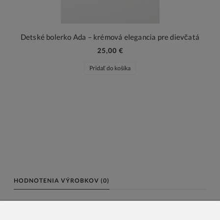
Detské bolerko Ada – krémová elegancia pre dievčatá
25,00 €
Pridať do košíka
HODNOTENIA VÝROBKOV (0)
Meno alebo nick: