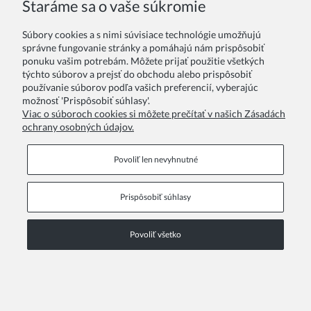
Staráme sa o vaše súkromie
Súbory cookies a s nimi súvisiace technológie umožňujú
Vaše hodnotenie:
správne fungovanie stránky a pomáhajú nám prispôsobiť
ponuku vašim potrebám. Môžete prijať použitie všetkých
týchto súborov a prejsť do obchodu alebo prispôsobiť
používanie súborov podľa vašich preferencií, vyberajúc
možnosť 'Prispôsobiť súhlasy'.
Viac o súboroch cookies si môžete prečítať v našich Zásadách
ochrany osobných údajov.
Odoslať
Povoliť len nevyhnutné
Prispôsobiť súhlasy
Informačné stránky
Povoliť všetko
COPYRIGHT © 2026 ZOYA GROUP
Zobraziť plnú verziu stránky
Sklep internetowy Shoper Premium