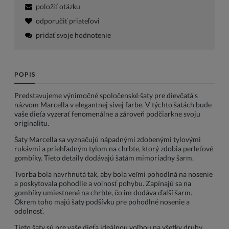
položiť otázku
odporučiť priateľovi
pridať svoje hodnotenie
POPIS
Predstavujeme výnimočné spoločenské šaty pre dievčatá s
názvom Marcella v elegantnej sivej farbe. V týchto šatách bude
vaše dieťa vyzerať fenomenálne a zároveň podčiarkne svoju
originalitu.
Šaty Marcella sa vyznačujú nápadnými zdobenými tylovými
rukávmi a priehľadným tylom na chrbte, ktorý zdobia perleťové
gombíky. Tieto detaily dodávajú šatám mimoriadny šarm.
Tvorba bola navrhnutá tak, aby bola veľmi pohodlná na nosenie
a poskytovala pohodlie a voľnosť pohybu. Zapínajú sa na
gombíky umiestnené na chrbte, čo im dodáva ďalší šarm.
Okrem toho majú šaty podšívku pre pohodlné nosenie a
odolnosť.
Tieto šaty sú pre vaše dieťa ideálnou voľbou na všetky druhy