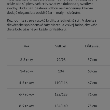
osláv, ako sú plesy, večierky, sviatky a dokonca aj svadby a
svadby. Budú tiež ideálnou voľbou na narodeniny, ktorým
dodajú eleganciu a osobitý šarm malým slečnám.
Rozhodnite sa pre vysokú kvalitu a jedinečný štýl. Vyberte si
dievčenské spoločenské šaty Marcella v sivej farbe, aby vaše
dieťa bolo úžasné pri každej príležitosti.
Vek
Veľkosť
Dĺžka šiat
2-3 roky
92/98
57 cm
3-4 roky
104
63 cm
4-5 rokov
110/116
67 cm
6-7 rokov
122/128
71 cm
8-9 rokov
134/140
75 cm