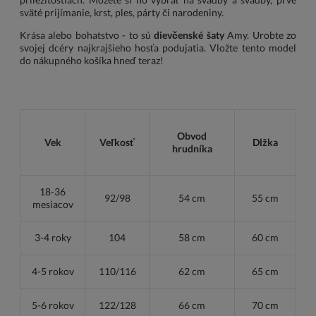
sväté prijímanie, krst, ples, párty či narodeniny.
Krása alebo bohatstvo - to sú
dievčenské šaty
Amy. Urobte zo
svojej dcéry najkrajšieho hosťa podujatia. Vložte tento model
do nákupného košíka hneď teraz!
Obvod
Vek
Veľkosť
Dlžka
hrudníka
18-36
92/98
54 cm
55 cm
mesiacov
3-4 roky
104
58 cm
60 cm
4-5 rokov
110/116
62 cm
65 cm
5-6 rokov
122/128
66 cm
70 cm