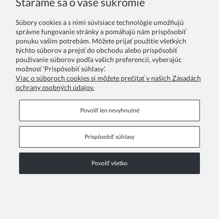
Staráme sa o vaše súkromie
Súbory cookies a s nimi súvisiace technológie umožňujú
Vaše hodnotenie:
správne fungovanie stránky a pomáhajú nám prispôsobiť
ponuku vašim potrebám. Môžete prijať použitie všetkých
týchto súborov a prejsť do obchodu alebo prispôsobiť
používanie súborov podľa vašich preferencií, vyberajúc
možnosť 'Prispôsobiť súhlasy'.
Viac o súboroch cookies si môžete prečítať v našich Zásadách
ochrany osobných údajov.
Odoslať
Povoliť len nevyhnutné
Prispôsobiť súhlasy
Informačné stránky
Povoliť všetko
COPYRIGHT © 2026 ZOYA GROUP
Zobraziť plnú verziu stránky
Sklep internetowy Shoper Premium