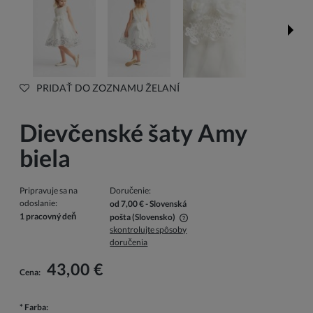
PRIDAŤ DO ZOZNAMU ŽELANÍ
Dievčenské šaty Amy
biela
Pripravuje sa na
Doručenie:
odoslanie:
od 7,00 €
- Slovenská
1 pracovný deň
pošta
(Slovensko)
skontrolujte spôsoby
V cene nie sú zahrnuté prípadné náklady na platbu
doručenia
43,00 €
Cena:
*
Farba: