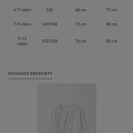
6-7 rokov
134
68 cm
75 cm
7-9 rokov
140/146
72 cm
80 cm
9-11
152/158
76 cm
85 cm
rokov
SÚVISIACE PRODUKTY