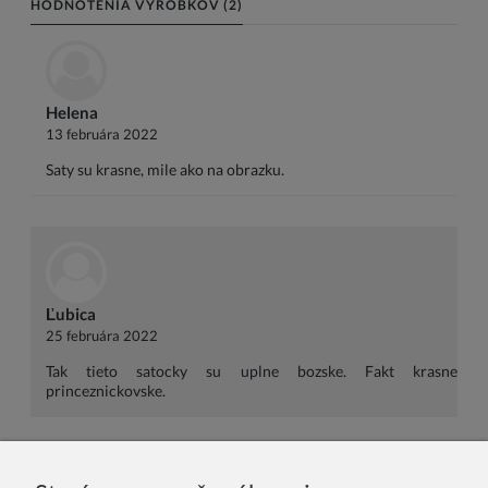
HODNOTENIA VÝROBKOV (2)
Helena
13 februára 2022
Saty su krasne, mile ako na obrazku.
Ľubica
25 februára 2022
Tak tieto satocky su uplne bozske. Fakt krasne
princeznickovske.
Meno alebo nick: