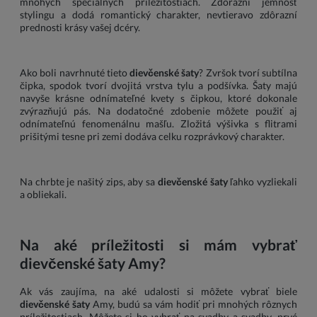
mnohých špeciálnych príležitostiach. Zdôrazní jemnosť
stylingu a dodá romantický charakter, nevtieravo zdôrazní
prednosti krásy vašej dcéry.
Ako boli navrhnuté tieto
dievčenské šaty
? Zvršok tvorí subtílna
čipka, spodok tvorí dvojitá vrstva tylu a podšívka. Šaty majú
navyše krásne odnímateľné kvety s čipkou, ktoré dokonale
zvýrazňujú pás. Na dodatočné zdobenie môžete použiť aj
odnímateľnú fenomenálnu mašľu. Zložitá výšivka s flitrami
prišitými tesne pri zemi dodáva celku rozprávkový charakter.
Na chrbte je našitý zips, aby sa
dievčenské šaty
ľahko vyzliekali
a obliekali.
Na aké príležitosti si mám vybrať
dievčenské šaty Amy?
Ak vás zaujíma, na aké udalosti si môžete vybrať biele
dievčenské šaty
Amy, budú sa vám hodiť pri mnohých rôznych
príležitostiach. Môžete si ho vybrať na svadby a svadby, prvé