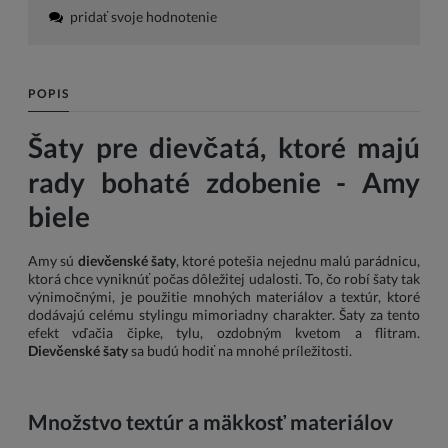
pridať svoje hodnotenie
POPIS
Šaty pre dievčatá, ktoré majú
rady bohaté zdobenie - Amy
biele
Amy sú
dievčenské šaty
, ktoré potešia nejednu malú parádnicu,
ktorá chce vyniknúť počas dôležitej udalosti. To, čo robí šaty tak
výnimočnými, je použitie mnohých materiálov a textúr, ktoré
dodávajú celému stylingu mimoriadny charakter. Šaty za tento
efekt vďačia čipke, tylu, ozdobným kvetom a flitram.
Dievčenské šaty
sa budú hodiť na mnohé príležitosti.
Množstvo textúr a mäkkosť materiálov