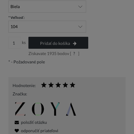
*
Veľkosť:
ks
Pridať do košíka
Získavate
1935
bodov [
?
]
*
- Požadované pole
Hodnotenie:
Značka:
položiť otázku
odporučiť priateľovi