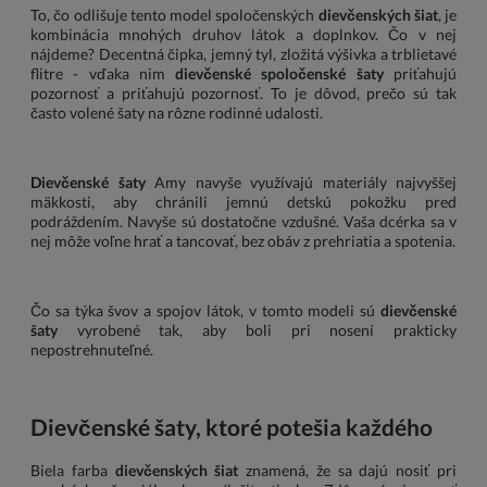
To, čo odlišuje tento model spoločenských
dievčenských šiat
, je
kombinácia mnohých druhov látok a doplnkov. Čo v nej
nájdeme? Decentná čipka, jemný tyl, zložitá výšivka a trblietavé
flitre - vďaka nim
dievčenské spoločenské šaty
priťahujú
pozornosť a priťahujú pozornosť. To je dôvod, prečo sú tak
často volené šaty na rôzne rodinné udalosti.
Dievčenské šaty
Amy navyše využívajú materiály najvyššej
mäkkosti, aby chránili jemnú detskú pokožku pred
podráždením. Navyše sú dostatočne vzdušné. Vaša dcérka sa v
nej môže voľne hrať a tancovať, bez obáv z prehriatia a spotenia.
Čo sa týka švov a spojov látok, v tomto modeli sú
dievčenské
šaty
vyrobené tak, aby boli pri nosení prakticky
nepostrehnuteľné.
Dievčenské šaty, ktoré potešia každého
Biela farba
dievčenských šiat
znamená, že sa dajú nosiť pri