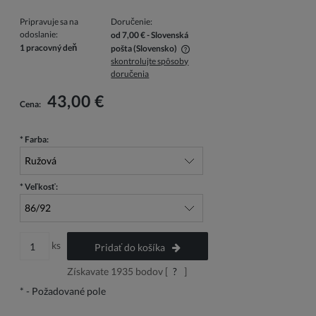
Pripravuje sa na
Doručenie:
odoslanie:
od 7,00 €
- Slovenská
1 pracovný deň
pošta
(Slovensko)
skontrolujte spôsoby
V cene nie sú zahrnuté prípadné náklady na platbu
doručenia
43,00 €
Cena:
*
Farba:
*
Veľkosť:
ks
Pridať do košíka
Získavate
1935
bodov [
?
]
*
- Požadované pole