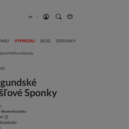
Registrácia
Prihlásiť sa
SK
VARU
VÝPREDAJ
BLOG
DOPLNKY
atové Mašľové Sponky
NÍ
rgundské
šľové Sponky
e:
- Slovenská pošta
o)
jte spôsoby
a