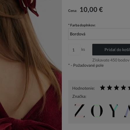
V cene nie sú zahrnuté prípadné náklady 
platbu
10,00 €
Cena:
*
Farba doplnkov:
ks
Pridať do koší
Získavate
450
bodov 
*
- Požadované pole
Hodnotenie:
Značka: