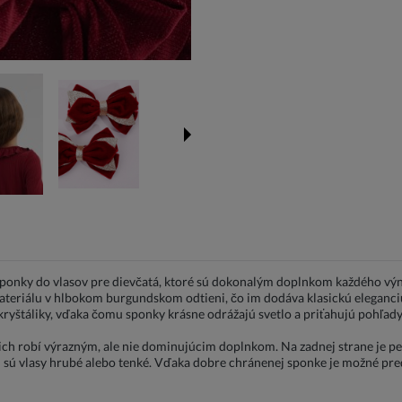
onky do vlasov pre dievčatá, ktoré sú dokonalým doplnkom každého výn
eriálu v hlbokom burgundskom odtieni, čo im dodáva klasickú eleganci
 kryštáliky, vďaka čomu sponky krásne odrážajú svetlo a priťahujú pohľady
o ich robí výrazným, ale nie dominujúcim doplnkom. Na zadnej strane je p
i sú vlasy hrubé alebo tenké. Vďaka dobre chránenej sponke je možné pred