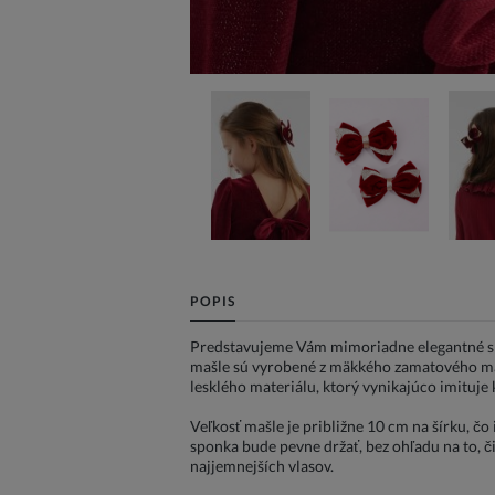
POPIS
Predstavujeme Vám mimoriadne elegantné sp
mašle sú vyrobené z mäkkého zamatového mat
lesklého materiálu, ktorý vynikajúco imituje
Veľkosť mašle je približne 10 cm na šírku, č
sponka bude pevne držať, bez ohľadu na to, č
najjemnejších vlasov.