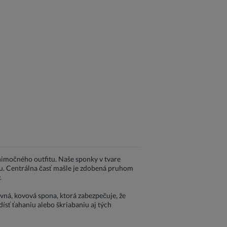
imočného outfitu. Naše sponky v tvare
u. Centrálna časť mašle je zdobená pruhom
.
evná, kovová spona, ktorá zabezpečuje, že
ísť ťahaniu alebo škriabaniu aj tých