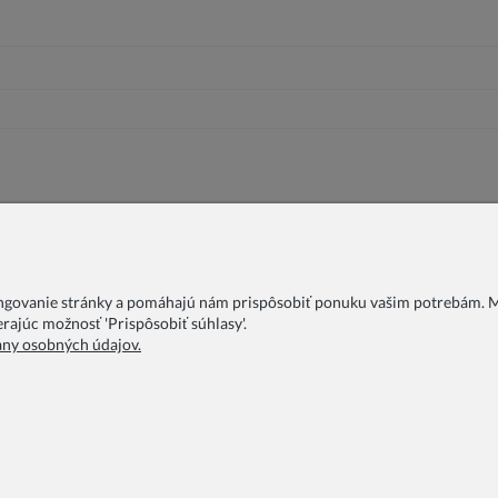
ungovanie stránky a pomáhajú nám prispôsobiť ponuku vašim potrebám. Mô
rajúc možnosť 'Prispôsobiť súhlasy'.
any osobných údajov.
AQ
Blog
O nás
Ochrana osobných údajov
Obchodné podmie
Reklamácia
Kontakt
COPYRIGHT © 2026 ZOYA GROUP
Sklep internetowy Shoper Premium