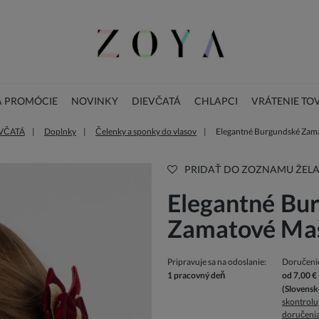
A PROMÓCIE
NOVINKY
DIEVČATÁ
CHLAPCI
VRÁTENIE TO
VČATÁ
Doplnky
Čelenky a sponky do vlasov
Elegantné Burgundské Zam
LOOKBOOK
KONTAKT
VIANOČNÁ KOLEKCIA
PRIDAŤ DO ZOZNAMU ŽELA
Elegantné Bu
Zamatové Ma
Pripravuje sa na odoslanie:
Doručeni
1 pracovný deň
od 7,00 €
(Slovensk
skontrolu
doručeni