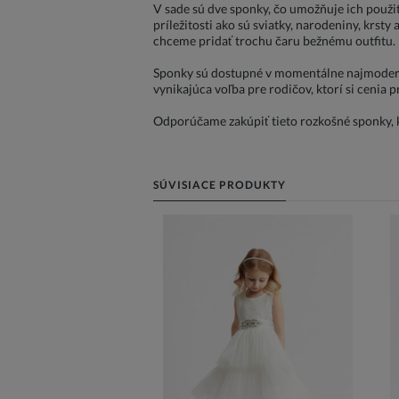
V sade sú dve sponky, čo umožňuje ich použiti
príležitosti ako sú sviatky, narodeniny, krst
chceme pridať trochu čaru bežnému outfitu.
Sponky sú dostupné v momentálne najmodernej
vynikajúca voľba pre rodičov, ktorí si cenia p
Odporúčame zakúpiť tieto rozkošné sponky, kto
SÚVISIACE PRODUKTY