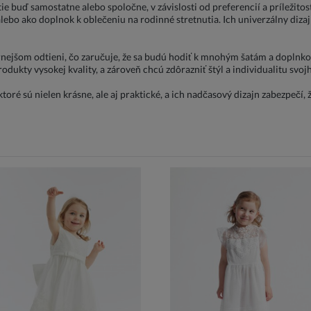
e buď samostatne alebo spoločne, v závislosti od preferencií a príležitost
y alebo ako doplnok k oblečeniu na rodinné stretnutia. Ich univerzálny diza
šom odtieni, čo zaručuje, že sa budú hodiť k mnohým šatám a doplnkom 
rodukty vysokej kvality, a zároveň chcú zdôrazniť štýl a individualitu svojh
ré sú nielen krásne, ale aj praktické, a ich nadčasový dizajn zabezpečí, 