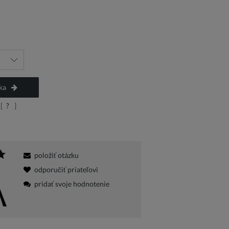
na
ka
[
?
]
položiť otázku
odporučiť priateľovi
pridať svoje hodnotenie