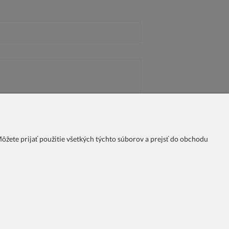
žete prijať použitie všetkých týchto súborov a prejsť do obchodu
nky
Spôsoby platby
Doprava