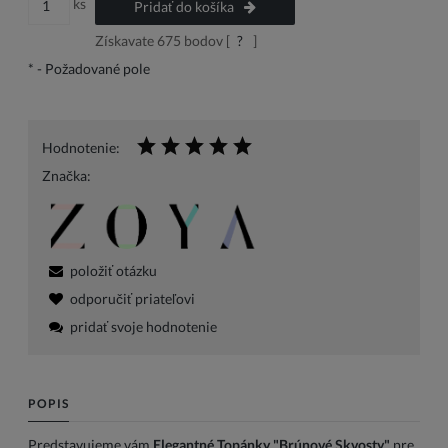
ks
Pridať do košíka
Získavate
675
bodov [
?
]
*
- Požadované pole
Hodnotenie:
Značka:
položiť otázku
odporučiť priateľovi
pridať svoje hodnotenie
POPIS
Predstavujeme vám
Elegantné Topánky "Brúnové Skvosty"
pre