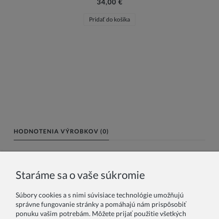
34,00 €
Pridať do košíka
HODNOTENIA VÝROBKOV (0)
Meno alebo nick:
Staráme sa o vaše súkromie
Súbory cookies a s nimi súvisiace technológie umožňujú
Vaše hodnotenie:
správne fungovanie stránky a pomáhajú nám prispôsobiť
ponuku vašim potrebám. Môžete prijať použitie všetkých