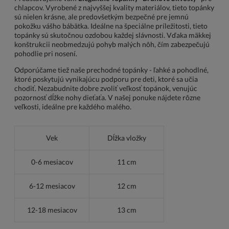
chlapcov. Vyrobené z najvyššej kvality materiálov, tieto topánky
sú nielen krásne, ale predovšetkým bezpečné pre jemnú
pokožku vášho bábätka. Ideálne na špeciálne príležitosti, tieto
topánky sú skutočnou ozdobou každej slávnosti. Vďaka mäkkej
konštrukcii neobmedzujú pohyb malých nôh, čím zabezpečujú
pohodlie pri nosení.
Odporúčame tiež naše prechodné topánky - ľahké a pohodlné,
ktoré poskytujú vynikajúcu podporu pre deti, ktoré sa učia
chodiť. Nezabudnite dobre zvoliť veľkosť topánok, venujúc
pozornosť dĺžke nohy dieťaťa. V našej ponuke nájdete rôzne
veľkosti, ideálne pre každého malého.
Vek
Dĺžka vložky
0-6 mesiacov
11 cm
6-12 mesiacov
12 cm
12-18 mesiacov
13 cm