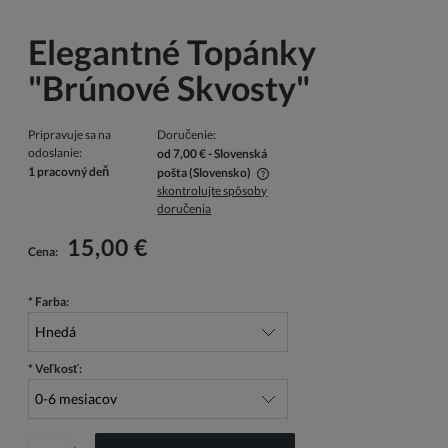
Elegantné Topánky
"Brúnové Skvosty"
Pripravuje sa na
Doručenie:
odoslanie:
od 7,00 €
- Slovenská
1 pracovný deň
pošta
(Slovensko)
skontrolujte spôsoby
V cene nie sú zahrnuté prípadné náklady na platbu
doručenia
15,00 €
Cena:
*
Farba:
*
Veľkosť: