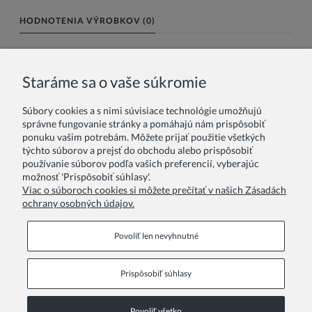
HODNOTENIA VÝROBKOV (0)
Meno alebo nick:
Staráme sa o vaše súkromie
Súbory cookies a s nimi súvisiace technológie umožňujú
Vaše hodnotenie:
správne fungovanie stránky a pomáhajú nám prispôsobiť
ponuku vašim potrebám. Môžete prijať použitie všetkých
týchto súborov a prejsť do obchodu alebo prispôsobiť
používanie súborov podľa vašich preferencií, vyberajúc
možnosť 'Prispôsobiť súhlasy'.
Viac o súboroch cookies si môžete prečítať v našich Zásadách
ochrany osobných údajov.
Odoslať
Povoliť len nevyhnutné
Prispôsobiť súhlasy
Informačné stránky
Povoliť všetko