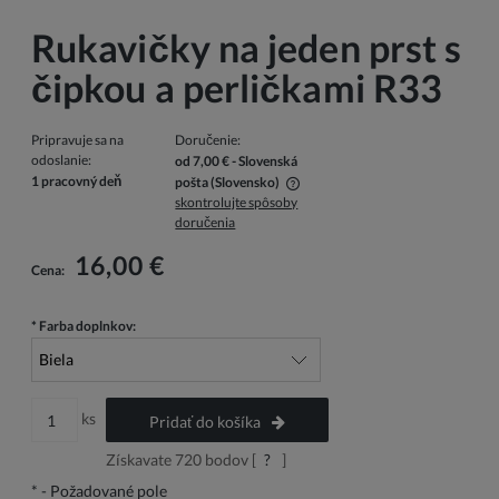
Rukavičky na jeden prst s
čipkou a perličkami R33
Pripravuje sa na
Doručenie:
odoslanie:
od 7,00 €
- Slovenská
1 pracovný deň
pošta
(Slovensko)
skontrolujte spôsoby
V cene nie sú zahrnuté prípadné náklady na platbu
doručenia
16,00 €
Cena:
*
Farba doplnkov:
ks
Pridať do košíka
Získavate
720
bodov [
?
]
*
- Požadované pole