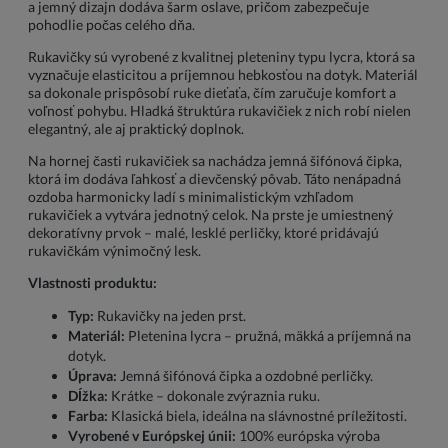
a jemný dizajn dodáva šarm oslave, pričom zabezpečuje
pohodlie počas celého dňa.
Rukavičky sú vyrobené z kvalitnej pleteniny typu lycra, ktorá sa
vyznačuje elasticitou a príjemnou hebkosťou na dotyk. Materiál
sa dokonale prispôsobí ruke dieťaťa, čím zaručuje komfort a
voľnosť pohybu. Hladká štruktúra rukavičiek z nich robí nielen
elegantný, ale aj praktický doplnok.
Na hornej časti rukavičiek sa nachádza jemná šifónová čipka,
ktorá im dodáva ľahkosť a dievčenský pôvab. Táto nenápadná
ozdoba harmonicky ladí s minimalistickým vzhľadom
rukavičiek a vytvára jednotný celok. Na prste je umiestnený
dekoratívny prvok – malé, lesklé perličky, ktoré pridávajú
rukavičkám výnimočný lesk.
Vlastnosti produktu:
Typ:
Rukavičky na jeden prst.
Materiál:
Pletenina lycra – pružná, mäkká a príjemná na
dotyk.
Úprava:
Jemná šifónová čipka a ozdobné perličky.
Dĺžka:
Krátke – dokonale zvýraznia ruku.
Farba:
Klasická biela, ideálna na slávnostné príležitosti.
Vyrobené v Európskej únii:
100% európska výroba