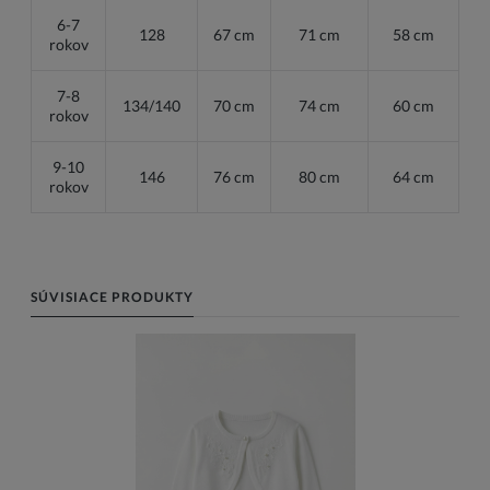
6-7
128
67 cm
71 cm
58 cm
rokov
7-8
134/140
70 cm
74 cm
60 cm
rokov
9-10
146
76 cm
80 cm
64 cm
rokov
SÚVISIACE PRODUKTY