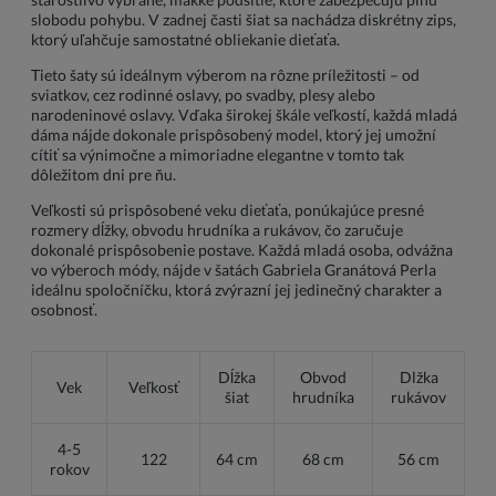
slobodu pohybu. V zadnej časti šiat sa nachádza diskrétny zips,
ktorý uľahčuje samostatné obliekanie dieťaťa.
Tieto šaty sú ideálnym výberom na rôzne príležitosti – od
sviatkov, cez rodinné oslavy, po svadby, plesy alebo
narodeninové oslavy. Vďaka širokej škále veľkostí, každá mladá
dáma nájde dokonale prispôsobený model, ktorý jej umožní
cítiť sa výnimočne a mimoriadne elegantne v tomto tak
dôležitom dni pre ňu.
Veľkosti sú prispôsobené veku dieťaťa, ponúkajúce presné
rozmery dĺžky, obvodu hrudníka a rukávov, čo zaručuje
dokonalé prispôsobenie postave. Každá mladá osoba, odvážna
vo výberoch módy, nájde v šatách Gabriela Granátová Perla
ideálnu spoločníčku, ktorá zvýrazní jej jedinečný charakter a
osobnosť.
Dĺžka
Obvod
Dlžka
Vek
Veľkosť
šiat
hrudníka
rukávov
4-5
122
64 cm
68 cm
56 cm
rokov