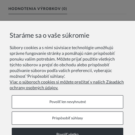
HODNOTENIA VÝROBKOV (0)
Meno alebo nick:
Staráme sa o vaše súkromie
Súbory cookies a s nimi súvisiace technológie umožňujú
Vaše hodnotenie:
správne fungovanie stránky a pomáhajú nám prispôsobiť
ponuku vašim potrebám. Môžete prijať použitie všetkých
týchto súborov a prejsť do obchodu alebo prispôsobiť
používanie súborov podľa vašich preferencií, vyberajúc
možnosť 'Prispôsobiť súhlasy'.
Viac o súboroch cookies si môžete prečítať v našich Zásadách
ochrany osobných údajov.
Odoslať
Povoliť len nevyhnutné
Prispôsobiť súhlasy
Informačné stránky
Povoliť všetko