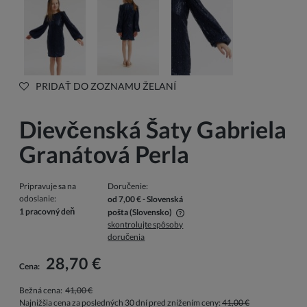
PRIDAŤ DO ZOZNAMU ŽELANÍ
Dievčenská Šaty Gabriela
Granátová Perla
Pripravuje sa na
Doručenie:
odoslanie:
od 7,00 €
- Slovenská
1 pracovný deň
pošta
(Slovensko)
skontrolujte spôsoby
V cene nie sú zahrnuté prípadné náklady na platbu
doručenia
28,70 €
Cena:
Bežná cena:
41,00 €
Najnižšia cena za posledných 30 dní pred znížením ceny:
41,00 €