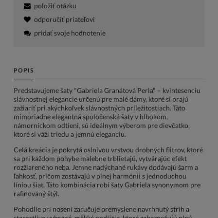
položiť otázku
odporučiť priateľovi
pridať svoje hodnotenie
POPIS
Predstavujeme šaty "Gabriela Granátová Perla" – kvintesenciu
slávnostnej elegancie určenú pre malé dámy, ktoré si prajú
zažiariť pri akýchkoľvek slávnostných príležitostiach. Táto
mimoriadne elegantná spoločenská šaty v hlbokom,
námorníckom odtieni, sú ideálnym výberom pre dievčatko,
ktoré si váži triedu a jemnú eleganciu.
Celá kreácia je pokrytá oslnivou vrstvou drobných flitrov, ktoré
sa pri každom pohybe malebne trblietajú, vytvárajúc efekt
rozžiareného neba. Jemne nadýchané rukávy dodávajú šarm a
ľahkosť, pričom zostávajú v plnej harmónii s jednoduchou
líniou šiat. Táto kombinácia robí šaty Gabriela synonymom pre
rafinovaný štýl.
Pohodlie pri nosení zaručuje premyslene navrhnutý strih a
starostlivo vybrané, mäkké podšitie, ktoré zabezpečujú plnú