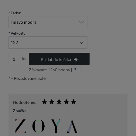
*
Farba:
*
Veľkosť:
ks
Pridať do košíka
Získavate
1260
bodov [
?
]
*
- Požadované pole
Hodnotenie:
Značka: