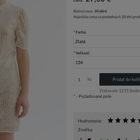
Cena:
Bežná cena:
39,00 €
Najnižšia cena za posledných 30 dní pre
*
Farba:
*
Veľkosť:
ks
Pridať do koší
Získavate
1215
bodov
*
- Požadované pole
Hodnotenie:
Značka: