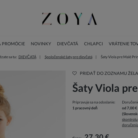
A PROMÓCIE
NOVINKY
DIEVČATÁ
CHLAPCI
VRÁTENIE TO
zate sa tu:
DIEVČATÁ
Spoločenské šaty pre dievčatá
Šaty Viola pre Malé Pr
LOOKBOOK
KONTAKT
VIANOČNÁ KOLEKCIA
PRIDAŤ DO ZOZNAMU ŽELA
Šaty Viola pr
Pripravuje sa na odoslanie:
Doručeni
1 pracovný deň
od 7,00 €
(Slovensk
skontrolu
doručeni
V cene nie sú zahrnuté prípadné náklady 
platbu
27,30 €