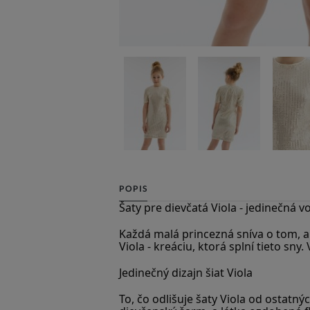
POPIS
Šaty pre dievčatá Viola - jedinečná vo
Každá malá princezná sníva o tom, ab
Viola - kreáciu, ktorá splní tieto sn
Jedinečný dizajn šiat Viola
To, čo odlišuje šaty Viola od ostatn