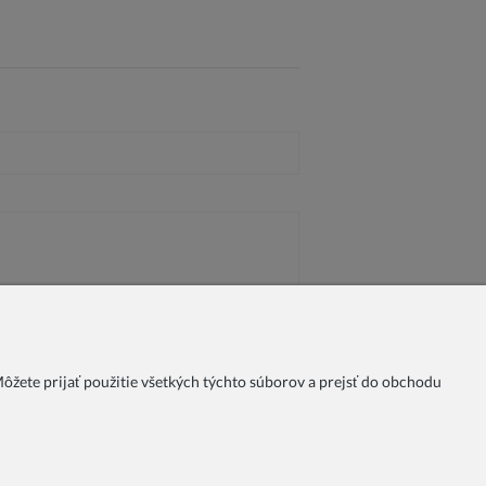
žete prijať použitie všetkých týchto súborov a prejsť do obchodu
nky
Spôsoby platby
Doprava