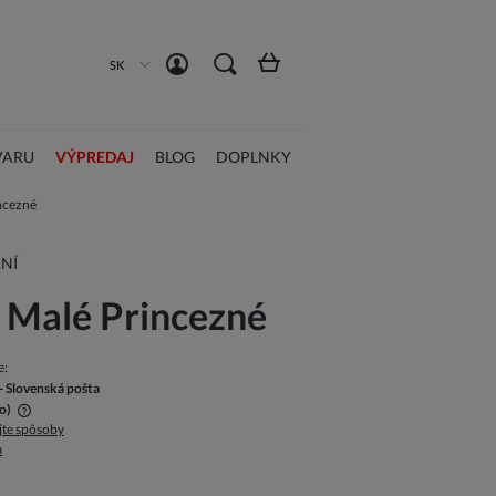
Registrácia
Prihlásiť sa
SK
VARU
VÝPREDAJ
BLOG
DOPLNKY
incezné
NÍ
e Malé Princezné
e:
- Slovenská pošta
o)
jte spôsoby
a
na