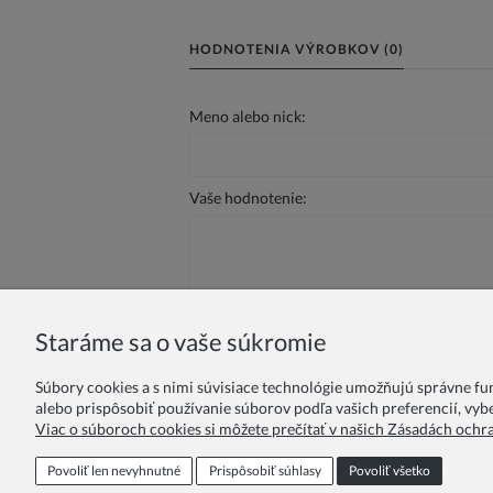
HODNOTENIA VÝROBKOV (0)
Meno alebo nick:
Vaše hodnotenie:
Staráme sa o vaše súkromie
Odoslať
Súbory cookies a s nimi súvisiace technológie umožňujú správne f
alebo prispôsobiť používanie súborov podľa vašich preferencií, vybe
Viac o súboroch cookies si môžete prečítať v našich Zásadách ochr
Vernostný program
Pre školy
F
Povoliť len nevyhnutné
Prispôsobiť súhlasy
Povoliť všetko