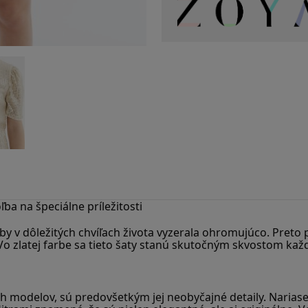
ľba na špeciálne príležitosti
y v dôležitých chvíľach života vyzerala ohromujúco. Preto 
y. Vo zlatej farbe sa tieto šaty stanú skutočným skvostom každ
ých modelov, sú predovšetkým jej neobyčajné detaily. Naria