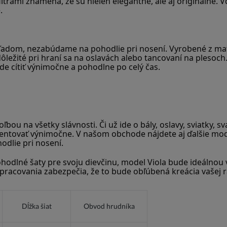
itrami znamená, že sú nielen elegantné, ale aj originálne. 
.
ľadom, nezabúdame na pohodlie pri nosení. Vyrobené z materi
ežité pri hraní sa na oslavách alebo tancovaní na plesoch.
de cítiť výnimočne a pohodlne po celý čas.
ľbou na všetky slávnosti. Či už ide o bály, oslavy, sviatky, s
entovať výnimočne. V našom obchode nájdete aj ďalšie modely
odlie pri nosení.
hodlné šaty pre svoju dievčinu, model Viola bude ideálnou 
spracovania zabezpečia, že to bude obľúbená kreácia vašej ra
Dĺžka šiat
Obvod hrudníka