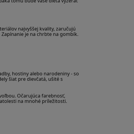
Vďaka tomu bude vaše dieťa vyzerať 
álov najvyššej kvality, zaručujú 
 Zapínanie je na chrbte na gombík. 
vadby, hostiny alebo narodeniny - so 
 šiat pre dievčatá, ušité s 
voľbou. Očarujúca farebnosť, 
tolesti na mnohé príležitosti.