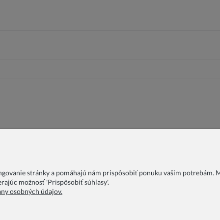
ungovanie stránky a pomáhajú nám prispôsobiť ponuku vašim potrebám. Mô
rajúc možnosť 'Prispôsobiť súhlasy'.
any osobných údajov.
AQ
Blog
O nás
Ochrana osobných údajov
Obchodné podmie
Reklamácia
Kontakt