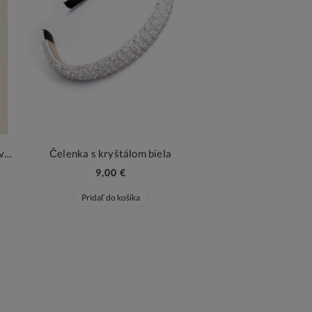
Biela elegantná kabelka pre dievčatko s motýlikom – dotyk luxusu pre malú dámu
Čelenka s kryštálom biela
9,00 €
Pridať do košíka