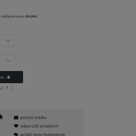
d znížením ceny:
39,00 €
ka
 [
?
]
položiť otázku
odporučiť priateľovi
pridať svoje hodnotenie