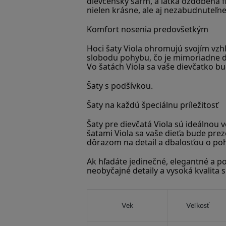
dievčenský šarm, a látka ozdobená fl
nielen krásne, ale aj nezabudnuteľne
Komfort nosenia predovšetkým
Hoci šaty Viola ohromujú svojím vzh
slobodu pohybu, čo je mimoriadne dôl
Vo šatách Viola sa vaše dievčatko bu
Šaty s podšívkou.
Šaty na každú špeciálnu príležitosť
Šaty pre dievčatá Viola sú ideálnou vo
šatami Viola sa vaše dieťa bude prez
dôrazom na detail a dbalosťou o poh
Ak hľadáte jedinečné, elegantné a po
neobyčajné detaily a vysoká kvalita 
Vek
Veľkosť