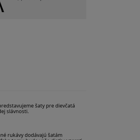
predstavujeme šaty pre dievčatá 
ej slávnosti.
sené rukávy dodávajú šatám 