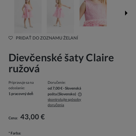
PRIDAŤ DO ZOZNAMU ŽELANÍ
Dievčenské šaty Claire
ružová
Pripravuje sa na
Doručenie:
odoslanie:
od 7,00 €
- Slovenská
1 pracovný deň
pošta
(Slovensko)
skontrolujte spôsoby
V cene nie sú zahrnuté prípadné náklady na platbu
doručenia
43,00 €
Cena:
*
Farba: