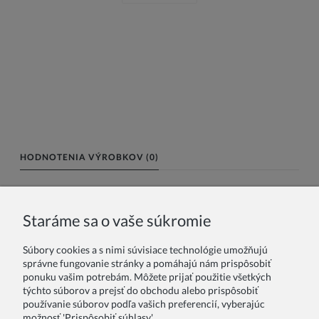
HODNOTENIA VÝROBKOV (0)
Meno alebo nick:
Staráme sa o vaše súkromie
Súbory cookies a s nimi súvisiace technológie umožňujú
Vaše hodnotenie:
správne fungovanie stránky a pomáhajú nám prispôsobiť
ponuku vašim potrebám. Môžete prijať použitie všetkých
týchto súborov a prejsť do obchodu alebo prispôsobiť
používanie súborov podľa vašich preferencií, vyberajúc
možnosť 'Prispôsobiť súhlasy'.