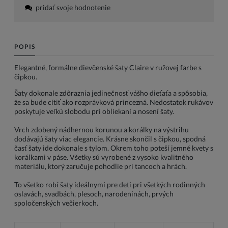
pridať svoje hodnotenie
POPIS
Elegantné, formálne dievčenské šaty Claire v ružovej farbe s
čipkou.
Šaty dokonale zdôraznia jedinečnosť vášho dieťaťa a spôsobia,
že sa bude cítiť ako rozprávková princezná. Nedostatok rukávov
poskytuje veľkú slobodu pri obliekaní a nosení šaty.
Vrch zdobený nádhernou korunou a korálky na výstrihu
dodávajú šaty viac elegancie. Krásne skončil s čipkou, spodná
časť šaty ide dokonale s tylom. Okrem toho poteší jemné kvety s
korálkami v páse. Všetky sú vyrobené z vysoko kvalitného
materiálu, ktorý zaručuje pohodlie pri tancoch a hrách.
To všetko robí šaty ideálnymi pre deti pri všetkých rodinných
oslavách, svadbách, plesoch, narodeninách, prvých
spoločenských večierkoch.