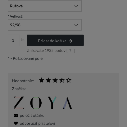
*
Veľkosť:
ks
Pridať do košíka
Získavate
1935
bodov [
?
]
*
- Požadované pole
Hodnotenie:
Značka:
položiť otázku
odporučiť priateľovi