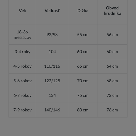
Obvod
Vek
Veľkosť
Dlžka
hrudníka
18-36
92/98
55 cm
56 cm
mesiacov
3-4 roky
104
60 cm
60 cm
4-5 rokov
110/116
65 cm
64 cm
5-6 rokov
122/128
70 cm
68 cm
6-7 rokov
134
75 cm
72 cm
7-9 rokov
140/146
80 cm
76 cm