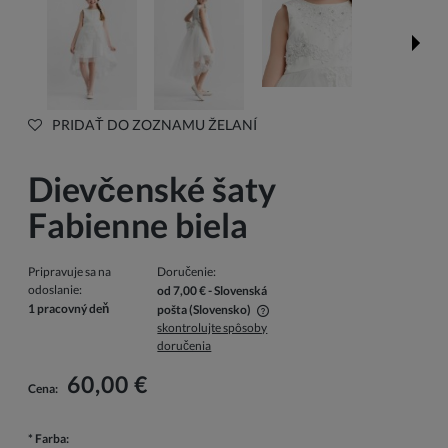
PRIDAŤ DO ZOZNAMU ŽELANÍ
Dievčenské šaty
Fabienne biela
Pripravuje sa na
Doručenie:
odoslanie:
od 7,00 €
- Slovenská
1 pracovný deň
pošta
(Slovensko)
skontrolujte spôsoby
V cene nie sú zahrnuté prípadné náklady na platbu
doručenia
60,00 €
Cena:
*
Farba: