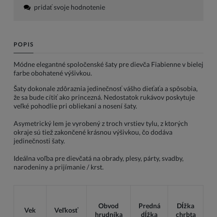
pridať svoje hodnotenie
POPIS
Módne elegantné spoločenské šaty pre dievča Fiabienne v bielej
farbe obohatené výšivkou.
Šaty dokonale zdôraznia jedinečnosť vášho dieťaťa a spôsobia,
že sa bude cítiť ako princezná. Nedostatok rukávov poskytuje
veľké pohodlie pri obliekaní a nosení šaty.
Asymetrický lem je vyrobený z troch vrstiev tylu, z ktorých
okraje sú tiež zakončené krásnou výšivkou, čo dodáva
jedinečnosti šaty.
Ideálna voľba pre dievčatá na obrady, plesy, párty, svadby,
narodeniny a prijímanie / krst.
Obvod
Predná
Dĺžka
Vek
Veľkosť
hrudníka
dĺžka
chrbta