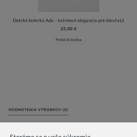
Detské bolerko Ada – krémová elegancia pre dievčatá
25,00 €
Pridať do košíka
HODNOTENIA VÝROBKOV (0)
Meno alebo nick:
Staráme sa o vaše súkromie