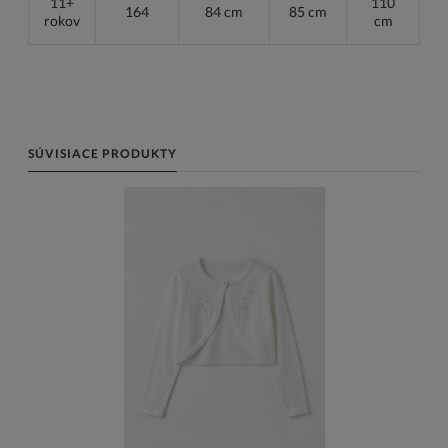
11+
110
164
84 cm
85 cm
rokov
cm
SÚVISIACE PRODUKTY