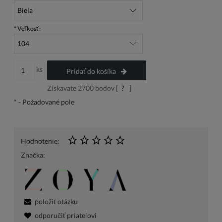
*
Veľkosť:
ks
Pridať do košíka
Získavate
2700
bodov [
?
]
*
- Požadované pole
Hodnotenie:
Značka:
položiť otázku
odporučiť priateľovi