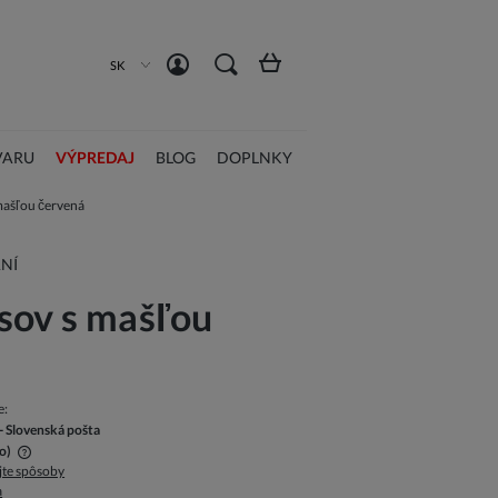
Registrácia
Prihlásiť sa
SK
VARU
VÝPREDAJ
BLOG
DOPLNKY
mašľou červená
NÍ
sov s mašľou
e:
- Slovenská pošta
o)
jte spôsoby
a