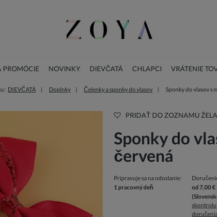
A PROMÓCIE
NOVINKY
DIEVČATÁ
CHLAPCI
VRÁTENIE TO
tu:
DIEVČATÁ
Doplnky
Čelenky a sponky do vlasov
Sponky do vlasov s 
LOOKBOOK
KONTAKT
VIANOČNÁ KOLEKCIA
PRIDAŤ DO ZOZNAMU ŽELA
Sponky do vla
červená
Pripravuje sa na odoslanie:
Doručeni
1 pracovný deň
od 7,00 €
(Slovensk
skontrolu
doručeni