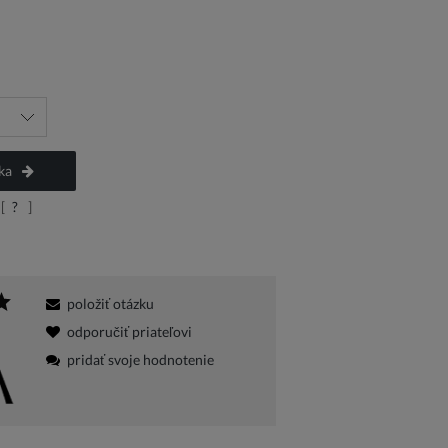
na
ka
[
?
]
položiť otázku
odporučiť priateľovi
pridať svoje hodnotenie