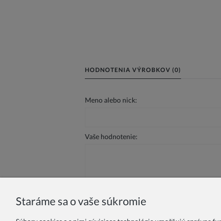
HODNOTENIA VÝROBKOV (0)
Meno alebo nick:
Vaše hodnotenie:
Staráme sa o vaše súkromie
Odoslať