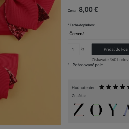
V cene nie sú zahrnuté prípadné náklady 
platbu
8,00 €
Cena:
*
Farba doplnkov:
ks
Pridať do koší
Získavate
360
bodov 
*
- Požadované pole
Hodnotenie:
Značka: