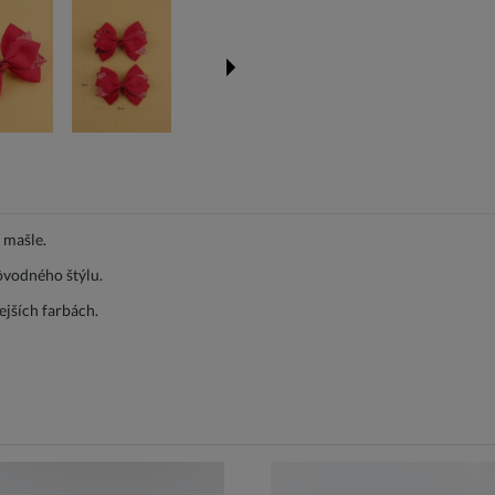
 mašle.
ôvodného štýlu.
jších farbách.