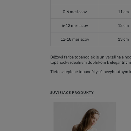
0-6 mesiacov
11 cm
6-12 mesiacov
12 cm
12-18 mesiacov
13 cm
Béžová farba topánočiek je univerzálna a hod
topánočky ideálnym doplnkom k elegantným aj
Tieto zateplené topánočky sú nevyhnutným kú
SÚVISIACE PRODUKTY