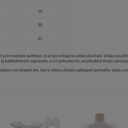
19
20
21
í sa k mnohým outfitom, či už pre chlapcov alebo dievčatá. Vďaka použiti
 každodenným súpravám, a ich jednoduchý, no pôvabný dizajn zaručuje, ž
skom na chladné dni, ktorý vášmu dieťaťu zabezpečí pohodlie, teplo a 