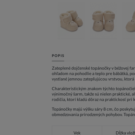
POPIS
Zateplené dojčenské topánočky v béžovej far
ohľadom na pohodlie a teplo pre bábätká, pon
vystlané jemnou zatepľujúcou vrstvou, ktorá 
Charakteristickým znakom týchto topánočiek 
výnimočný šarm, takže sú nielen praktické, al
rodičia, ktorí kladú dôraz na praktickosť pri
Topánočky majú výšku sáry 8 cm, čo poskytu
obmedzovania prirodzených pohybov. Topánoč
Vek
Dĺžka vlož