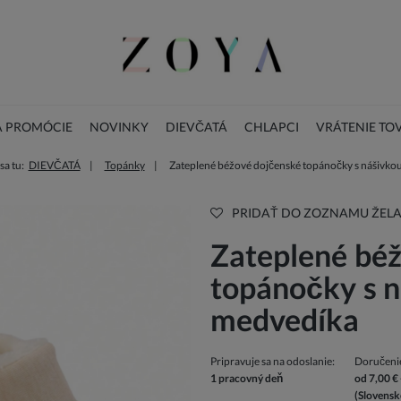
A PROMÓCIE
NOVINKY
DIEVČATÁ
CHLAPCI
VRÁTENIE TO
a tu:
DIEVČATÁ
Topánky
Zateplené béžové dojčenské topánočky s nášivko
LOOKBOOK
KONTAKT
VIANOČNÁ KOLEKCIA
PRIDAŤ DO ZOZNAMU ŽELA
Zateplené bé
topánočky s 
medvedíka
Pripravuje sa na odoslanie:
Doručeni
1 pracovný deň
od 7,00 €
(Slovensk