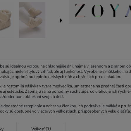
be sú ideálnou voľbou na chladnejšie dni, najmä v jesennom a zimnom obd
úkajúc nielen štýlový vzhľad, ale aj funkčnosť. Vyrobené z mäkkého, na 
zaisťuje optimálnu teplotu detských nôh a chráni ich pred chladom.
je roztomilá nášivka v tvare medvedíka, umiestnená na prednej časti ob
e aj estetické. Zapínajú sa na pohodlný suchý zips, čo uľahčuje ich rýchl
 každodennom obliekaní svojich detí.
je dodatočné zateplenie a ochranu členkov. Ich podrážka je mäkká a pru
ky sú dostupné vo viacerých veľkostiach, prispôsobených veku dieťaťa:
ky
Veľkosť EU