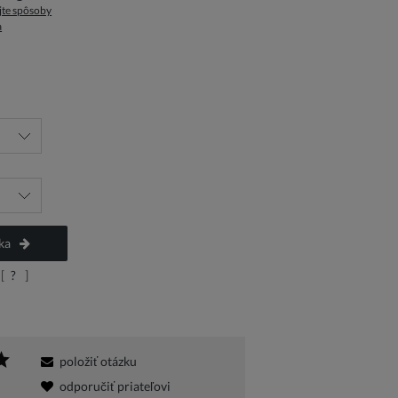
jte spôsoby
a
na
ka
[
?
]
položiť otázku
odporučiť priateľovi