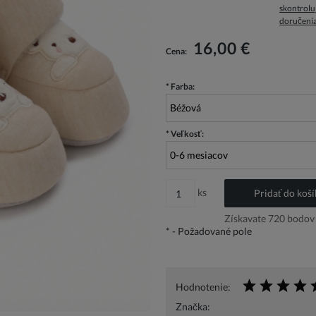
skontrolu
doručeni
V cene nie sú zahrnuté prípadné náklady 
platbu
16,00 €
Cena:
*
Farba:
*
Veľkosť:
ks
Pridať do koší
Získavate
720
bodov 
*
- Požadované pole
Hodnotenie:
Značka: