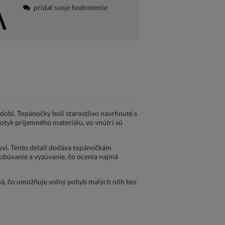
pridať svoje hodnotenie
obí. Topánočky boli starostlivo navrhnuté s
dotyk príjemného materiálu, vo vnútri sú
uvi. Tento detail dodáva topánočkám
e obúvanie a vyzúvanie, čo ocenia najmä
žná, čo umožňuje voľný pohyb malých nôh bez