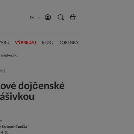
Registrácia
Prihlásiť sa
SK
VARU
VÝPREDAJ
BLOG
DOPLNKY
u medvedíka
NÍ
žové dojčenské
nášivkou
e:
- Slovenská pošta
o)