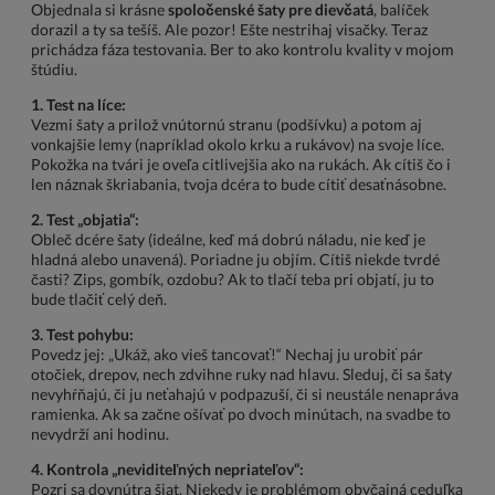
Objednala si krásne
spoločenské šaty pre dievčatá
, balíček
dorazil a ty sa tešíš. Ale pozor! Ešte nestrihaj visačky. Teraz
prichádza fáza testovania. Ber to ako kontrolu kvality v mojom
štúdiu.
1. Test na líce:
Vezmi šaty a prilož vnútornú stranu (podšívku) a potom aj
vonkajšie lemy (napríklad okolo krku a rukávov) na svoje líce.
Pokožka na tvári je oveľa citlivejšia ako na rukách. Ak cítiš čo i
len náznak škriabania, tvoja dcéra to bude cítiť desaťnásobne.
2. Test „objatia“:
Obleč dcére šaty (ideálne, keď má dobrú náladu, nie keď je
hladná alebo unavená). Poriadne ju objím. Cítiš niekde tvrdé
časti? Zips, gombík, ozdobu? Ak to tlačí teba pri objatí, ju to
bude tlačiť celý deň.
3. Test pohybu:
Povedz jej: „Ukáž, ako vieš tancovať!“ Nechaj ju urobiť pár
otočiek, drepov, nech zdvihne ruky nad hlavu. Sleduj, či sa šaty
nevyhŕňajú, či ju neťahajú v podpazuší, či si neustále nenapráva
ramienka. Ak sa začne ošívať po dvoch minútach, na svadbe to
nevydrží ani hodinu.
4. Kontrola „neviditeľných nepriateľov“:
Pozri sa dovnútra šiat. Niekedy je problémom obyčajná ceduľka