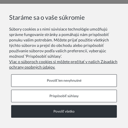
Meno a priezvisko:
Staráme sa o vaše súkromie
Súbory cookies a s nimi súvisiace technológie umožňujú
Váš komentár:
správne fungovanie stránky a pomáhajú nám prispôsobiť
ponuku vašim potrebám. Môžete prijať použitie všetkých
týchto súborov a prejsť do obchodu alebo prispôsobiť
používanie súborov podľa vašich preferencií, vyberajúc
možnosť 'Prispôsobiť súhlasy'.
Viac o súboroch cookies si môžete prečítať v našich Zásadách
ochrany osobných údajov.
Odoslať
Povoliť len nevyhnutné
Prispôsobiť súhlasy
Informačné stránky
Povoliť všetko
COPYRIGHT © 2026 ZOYA GROUP