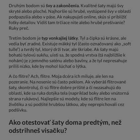
Druhým bodom sú
švy a zakončenia
. Kvalitné šaty majú švy
skryté alebo ploché. Najhoršie sú hrubé, vystúpené švy v oblasti
podpazušia alebo v páse. Ak nakupuješ online, skús si priblížiť
fotky detailov. Vidíš tam trčiace nite alebo hrubé prešívanie?
Ruky preč.
Tretím bodom je
typ vonkajšej látky
. Tyl a čipka sú krásne, ale
vedia byť zradné. Existuje mäkký tyl (často označovaný ako „soft
tulle“) a tvrdý tyl, ktorý drží tvar, ale škriabe. Ak šaty majú
bohatú tylovú sukňu, uisti sa, že spodná vrstva (tá najbližšie k
nohám) je z jemného saténu alebo bavlny, a že tyl nepresahuje
príliš nízko, kde by mohol šúchať o lýtka.
A čo flitre? Ach, flitre. Moja dcéra ich miluje, ale len na
pozeranie. Na nosenie sú často peklom. Ak vyberáš flitrované
šaty, skontroluj, či sú flitre dobre prišité a či nezasahujú do
oblastí, kde sa ruka dotýka tela (napríklad boky alebo vnútorná
strana rukávov). Najlepšie sú modely, kde sú flitre len na
živôtiku a sú podšité hrubšou látkou, aby neprepichovali cez
podšívku.
Ako otestovať šaty doma predtým, než
odstrihneš visačku?