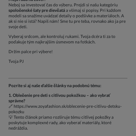
Neboj sa investovať čas do výberu. Prejdi si našu kategóriu
spoločenské šaty pre dievčatá
a všímaj si popisy. Pri každom
modeli sa snažíme uvádzať detaily o podšívke a materiáloch. A
ak si nie si istá? Napíš nám! Sme tu pre teba, rovnako ako ja pre
svoje deti.
Vyberaj srdcom, ale kontroluj rukami. Tvoja dcéra ti za to
poďakuje tým najkrajším úsmevom na fotkách.
Držím palce pri výbere!
Tvoja PJ
Pozrite si aj naše ďalšie články na podobnú tému:
1. Oblečenie pre deti s citlivou pokožkou – ako vybrať
správne?
🔗
https://www.zoyafashion.sk/oblecenie-pre-citlivu-detsku-
pokozku
💡 Tento článok priamo rozširuje tému citlivej pokožky a
poskytuje komplexné rady, ako vyberať materiály, ktoré
nedráždia.