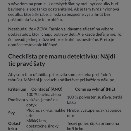
s návodom na pranie. U detských šiat by mali byť ceduľky buď
bavlnené, alebo ľahko odstrániteľné. Ak je tam tvrdá nylonová
ceduľka, ktorá škriabe, a nedá sa bezpečne vystrihnúť bez
poškodenia švu, je to problém.
Nezabúdaj, že v ZOYA Fashion si dávame záležať na výbere
dodávateľov, ktorí chápu potreby detí. Ale každé dieťa je iné. To,
čo nevadí jednej, môže byť pre druhú neznesiteľné. Preto je
domáce testovanie kľúčové.
Checklista pre mamu detektívku: Nájdi
tie pravé šaty
Aby som ti to uľahčila, pripravila som pre teba prehľadnú
tabuľku. Môžeš si ju v duchu odškrtávať pri každom nákupe.
Kritérium
Čo hľadať (ÁNO)
Čomu sa vyhnúť (NIE)
100 % bavlna alebo
100 % polyester, šušťavá, tvrdá
Podšívka
viskóza, jemná na
látka
dotyk
Ploché, skryté, mäkké
Hrubé, vystúpené, škriabajúce
Švy
nite
nite
Mäkký lem,
Oblasť
Tesný golier, čipka priamo na
dostatočne široký
krku
koži krku