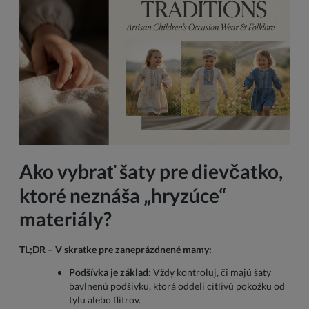
Ako vybrať šaty pre dievčatko,
ktoré neznáša „hryzúce“
materiály?
TL;DR – V skratke pre zaneprázdnené mamy:
Podšívka je základ:
Vždy kontroluj, či majú šaty
bavlnenú podšívku, ktorá oddelí citlivú pokožku od
tylu alebo flitrov.