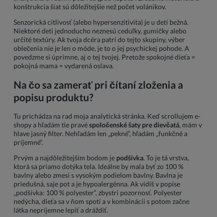
konštrukcia šiat sú dôležitejšie než počet volánikov.
Senzorická citlivosť (alebo hypersenzitivita) je u detí bežná.
Niektoré deti jednoducho neznesú ceduľky, gumičky alebo
určité textúry. Ak tvoja dcéra patrí do tejto skupiny, výber
oblečenia nie je len o móde, je to o jej psychickej pohode. A
povedzme si úprimne, aj o tej tvojej. Pretože spokojné dieťa =
pokojná mama = vydarená oslava.
Na čo sa zamerať pri čítaní zloženia a
popisu produktu?
Tu prichádza na rad moja analytická stránka. Keď scrollujem e-
shopy a hľadám tie pravé
spoločenské šaty pre dievčatá
, mám v
hlave jasný filter. Nehľadám len „pekné“, hľadám „funkčné a
príjemné“.
Prvým a najdôležitejším bodom je
podšívka
. To je tá vrstva,
ktorá sa priamo dotýka tela. Ideálne by mala byť zo 100 %
bavlny alebo zmesi s vysokým podielom bavlny. Bavlna je
priedušná, saje pot a je hypoalergénna. Ak vidíš v popise
„podšívka: 100 % polyester“, zbystri pozornosť. Polyester
nedýcha, dieťa sa v ňom spotí a v kombinácii s potom začne
látka nepríjemne lepiť a dráždiť.