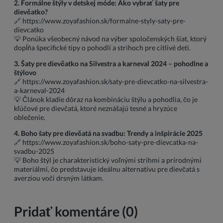
2. Formálne štýly v detskej móde: Ako vybrať šaty pre
dievčatko?
🔗
https://www.zoyafashion.sk/formalne-styly-saty-pre-
dievcatko
💡 Ponúka všeobecný návod na výber spoločenských šiat, ktorý
dopĺňa špecifické tipy o pohodlí a strihoch pre citlivé deti.
3. Šaty pre dievčatko na Silvestra a karneval 2024 – pohodlne a
štýlovo
🔗
https://www.zoyafashion.sk/saty-pre-dievcatko-na-silvestra-
a-karneval-2024
💡 Článok kladie dôraz na kombináciu štýlu a pohodlia, čo je
kľúčové pre dievčatá, ktoré neznášajú tesné a hryzúce
oblečenie.
4. Boho šaty pre dievčatá na svadbu: Trendy a inšpirácie 2025
🔗
https://www.zoyafashion.sk/boho-saty-pre-dievcatka-na-
svadbu-2025
💡 Boho štýl je charakteristický voľnými strihmi a prírodnými
materiálmi, čo predstavuje ideálnu alternatívu pre dievčatá s
averziou voči drsným látkam.
Pridať komentáre (0)