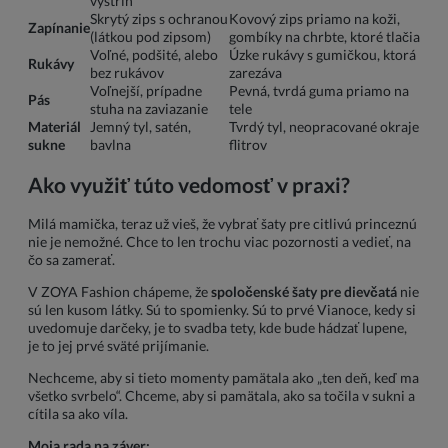
výstrih
Skrytý zips s ochranou
Kovový zips priamo na koži,
Zapínanie
(látkou pod zipsom)
gombíky na chrbte, ktoré tlačia
Voľné, podšité, alebo
Úzke rukávy s gumičkou, ktorá
Rukávy
bez rukávov
zarezáva
Voľnejší, prípadne
Pevná, tvrdá guma priamo na
Pás
stuha na zaviazanie
tele
Materiál
Jemný tyl, satén,
Tvrdý tyl, neopracované okraje
sukne
bavlna
flitrov
Ako využiť túto vedomosť v praxi?
Milá mamička, teraz už vieš, že vybrať šaty pre citlivú princeznú
nie je nemožné. Chce to len trochu viac pozornosti a vedieť, na
čo sa zamerať.
V ZOYA Fashion chápeme, že
spoločenské šaty pre dievčatá
nie
sú len kusom látky. Sú to spomienky. Sú to prvé Vianoce, kedy si
uvedomuje darčeky, je to svadba tety, kde bude hádzať lupene,
je to jej prvé sväté prijímanie.
Nechceme, aby si tieto momenty pamätala ako „ten deň, keď ma
všetko svrbelo“. Chceme, aby si pamätala, ako sa točila v sukni a
cítila sa ako víla.
Moja rada na záver: