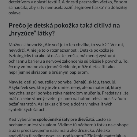
detektívom v oblasti textílií. A dnes ti prezradím všetko, čo som
sa naučila, aby si ty nemusela zažiť „legínové fiasko“ na dôležitej
oslave.
Prečo je detská pokožka taká citlivá na
„hryzúce“ látky?
Možno si hovoríš: „Ale veď je to len chvíľka, to vydrží.“ Ver mi,
nevydrží. A nie je to o rozmaznanosti. Detská pokožka je
fyziologicky iná ako tá naša. Je tenšia, má menej vyvinutú
ochrannú bariéru a nervové zakončenia sú bližšie k povrchu. To,
čo my vnímame ako jemné šteklenie, môže dieťa cítiť ako
nepríjemné škriabanie brúsnym papierom.
Navyše, deti sú neustále v pohybe. Behajú, skáču, tancujú.
Akýkoľvek šev, ktorý je zle umiestnený, alebo materiál, ktorý
nedýcha, sa pri pohybe stáva nástrojom mučenia. Predstav si, že
máš na sebe vlnený sveter priamo na holom tele a musíš v ňom
bežať maratón. Asi tak sa cíti tvoja dcéra v nekvalitných
syntetických šatách.
Keď vyberáme
spoločenské šaty pre dievčatá
, často sa
necháme uniesť vizuálom. Vidíme tú nádhernú fotku na e-shope
a už si predstavujeme našu malú ako družičku. Ale ako
analytička ti radím: pozri sa „pod kapotu“. Zloženie materiálu a