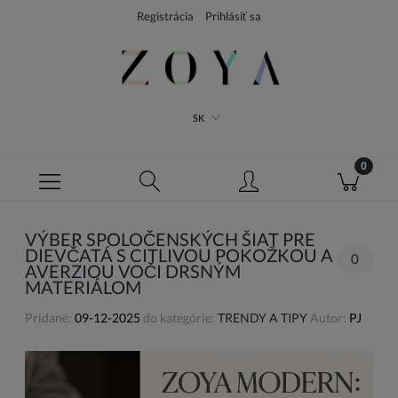
Registrácia
Prihlásiť sa
SK
VÝBER SPOLOČENSKÝCH ŠIAT PRE
DIEVČATÁ S CITLIVOU POKOŽKOU A
0
AVERZIOU VOČI DRSNÝM
MATERIÁLOM
Pridané:
09-12-2025
do kategórie:
TRENDY A TIPY
Autor:
PJ