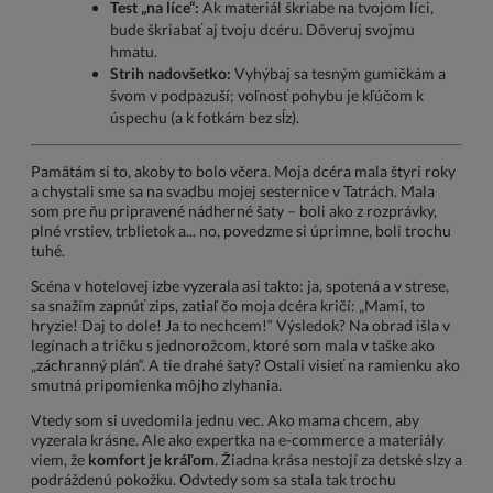
Test „na líce“:
Ak materiál škriabe na tvojom líci,
bude škriabať aj tvoju dcéru. Dôveruj svojmu
hmatu.
Strih nadovšetko:
Vyhýbaj sa tesným gumičkám a
švom v podpazuší; voľnosť pohybu je kľúčom k
úspechu (a k fotkám bez sĺz).
Pamätám si to, akoby to bolo včera. Moja dcéra mala štyri roky
a chystali sme sa na svadbu mojej sesternice v Tatrách. Mala
som pre ňu pripravené nádherné šaty – boli ako z rozprávky,
plné vrstiev, trblietok a... no, povedzme si úprimne, boli trochu
tuhé.
Scéna v hotelovej izbe vyzerala asi takto: ja, spotená a v strese,
sa snažím zapnúť zips, zatiaľ čo moja dcéra kričí: „Mami, to
hryzie! Daj to dole! Ja to nechcem!“ Výsledok? Na obrad išla v
legínach a tričku s jednorožcom, ktoré som mala v taške ako
„záchranný plán“. A tie drahé šaty? Ostali visieť na ramienku ako
smutná pripomienka môjho zlyhania.
Vtedy som si uvedomila jednu vec. Ako mama chcem, aby
vyzerala krásne. Ale ako expertka na e-commerce a materiály
viem, že
komfort je kráľom
. Žiadna krása nestojí za detské slzy a
podráždenú pokožku. Odvtedy som sa stala tak trochu