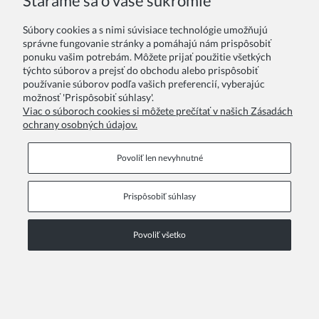
Staráme sa o vaše súkromie
Súbory cookies a s nimi súvisiace technológie umožňujú
správne fungovanie stránky a pomáhajú nám prispôsobiť
Detský baret Paris Rouge z akrylu premium
ponuku vašim potrebám. Môžete prijať použitie všetkých
9,50 €
týchto súborov a prejsť do obchodu alebo prispôsobiť
používanie súborov podľa vašich preferencií, vyberajúc
možnosť 'Prispôsobiť súhlasy'.
Viac o súboroch cookies si môžete prečítať v našich Zásadách
ochrany osobných údajov.
Povoliť len nevyhnutné
Prispôsobiť súhlasy
Povoliť všetko