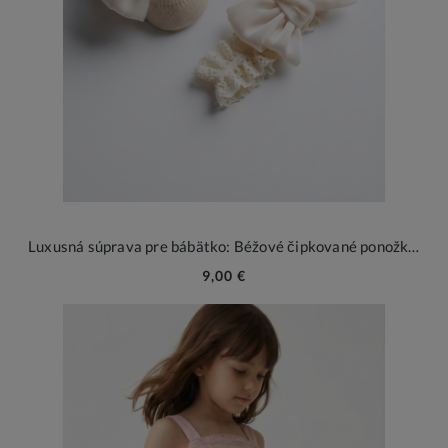
Luxusná súprava pre bábätko: Béžové čipkované ponožky a netlačiaca čelenka pre malé princezné (0-12 mesiacov)
9,00 €