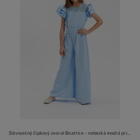
Slávnostný čipkový overal Beatrice – nebeská modrá princezná