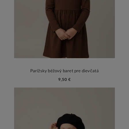
Parížsky béžový baret pre dievčatá
9,50 €