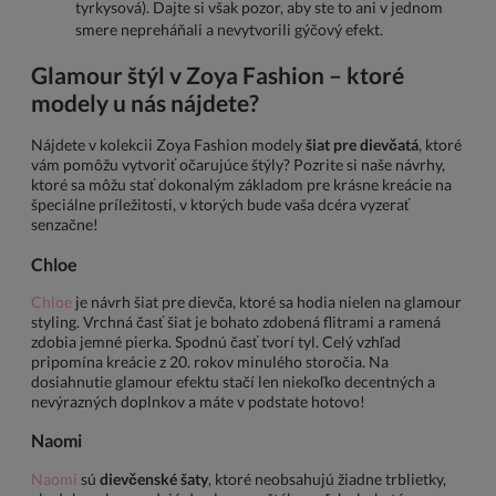
tyrkysová). Dajte si však pozor, aby ste to ani v jednom
smere nepreháňali a nevytvorili gýčový efekt.
Glamour štýl v Zoya Fashion – ktoré
modely u nás nájdete?
Nájdete v kolekcii Zoya Fashion modely
šiat pre dievčatá
, ktoré
vám pomôžu vytvoriť očarujúce štýly? Pozrite si naše návrhy,
ktoré sa môžu stať dokonalým základom pre krásne kreácie na
špeciálne príležitosti, v ktorých bude vaša dcéra vyzerať
senzačne!
Chloe
Chloe
je návrh šiat pre dievča, ktoré sa hodia nielen na glamour
styling. Vrchná časť šiat je bohato zdobená flitrami a ramená
zdobia jemné pierka. Spodnú časť tvorí tyl. Celý vzhľad
pripomína kreácie z 20. rokov minulého storočia. Na
dosiahnutie glamour efektu stačí len niekoľko decentných a
nevýrazných doplnkov a máte v podstate hotovo!
Naomi
Naomi
sú
dievčenské šaty
, ktoré neobsahujú žiadne trblietky,