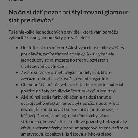
Na čo si dať pozor pri štylizovaní glamour
šiat pre dievča?
Tu je niekoľko jednoduchých pravidiel, ktoré vám pomôžu
vytvoriť krásne glamour šaty pre vašu dcéru.
Udržujte iskru s mierou! Ak si vyberiete trblietavé
šaty
pre dievča
, zvoľte tlmené doplnky. Ak si vyberiete
jednoduchý strih, môžete ho trochu ozvláštniť
trblietavými doplnkami.
Zvoľte si radšej priliehavejšie modely šiat, ktoré
zvýraznia siluetu a zároveň sú veľmi elegantné.
Glamour štýl má rád veľa vecí! Je dobré, ak je materiál
použitý na
šaty pre dievča
"chrumkavý" a kvalitný.
Aké sú najlepšie farby oblečenia na dosiahnutie
očarujúceho efektu? Tento štýl neznáša nudu! Preto
neváhajte kombinovať tlmené farby (odtiene sivej a
béžovej, čiernej a bielej), neutrálne farby (zlatá,
strieborná, kovové nite, zrkadlové povrchy, holografický
efekt) a výrazné farby (napr. smaragdovo zelená, zafírová,
ametystová, kobaltová, šarlátová, slivková alebo