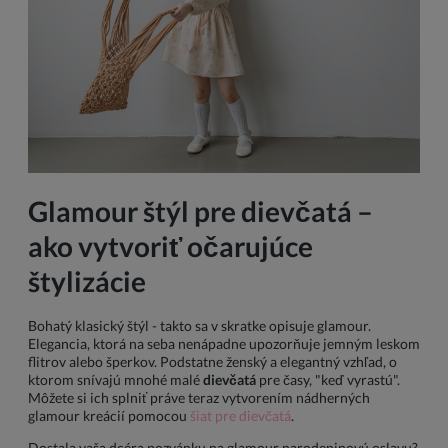
Glamour štýl pre dievčatá –
ako vytvoriť očarujúce
štylizácie
Bohatý klasický štýl - takto sa v skratke opisuje glamour.
Elegancia, ktorá na seba nenápadne upozorňuje jemným leskom
flitrov alebo šperkov. Podstatne ženský a elegantný vzhľad, o
ktorom snívajú mnohé malé
dievčatá
pre časy, "keď vyrastú".
Môžete si ich splniť práve teraz vytvorením nádherných
glamour kreácií pomocou
šiat pre dievčatá
.
Dostala vaša dcéra pozvánku na glamour narodeninovú oslavu?