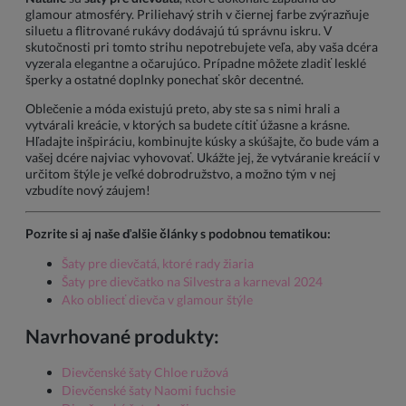
glamour atmosféry. Priliehavý strih v čiernej farbe zvýrazňuje
siluetu a flitrované rukávy dodávajú tú správnu iskru. V
skutočnosti pri tomto strihu nepotrebujete veľa, aby vaša dcéra
vyzerala elegantne a očarujúco. Prípadne môžete zladiť lesklé
šperky a ostatné doplnky ponechať skôr decentné.
Oblečenie a móda existujú preto, aby ste sa s nimi hrali a
vytvárali kreácie, v ktorých sa budete cítiť úžasne a krásne.
Hľadajte inšpiráciu, kombinujte kúsky a skúšajte, čo bude vám a
vašej dcére najviac vyhovovať. Ukážte jej, že vytváranie kreácií v
určitom štýle je veľké dobrodružstvo, a možno tým v nej
vzbudíte nový záujem!
Pozrite si aj naše ďalšie články s podobnou tematikou:
Šaty pre dievčatá, ktoré rady žiaria
Šaty pre dievčatko na Silvestra a karneval 2024
Ako obliecť dievča v glamour štýle
Navrhované produkty:
Dievčenské šaty Chloe ružová
Dievčenské šaty Naomi fuchsie