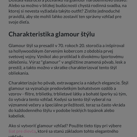
Alebo sa možno v blízkej budúcnosti chystá rodinná svadba, na
ktorej si nevesta vyžiadala takýto outfit? Zistite jednoduché
pravidlá, aby ste mohli ľahko zostaviť ten správny vzhľad pre
svoje dieťa.
Charakteristika glamour štýlu
Glamour štýl sa presadil v 70. rokoch 20. storočia a inšpiroval
sa hollywoodskym červeným kobercom z obdobia prvej
svetovej vojny. Vznikol ako protiklad k divokému športovému
oblečeniu. Výraz "glamour" v angličtine znamená pôvab, lesk a
prestíž, a takto možno v skratke charakterizovať tento štýl
obliekania.
Charakterizuje ho pôvab, extravagancia a nádych elegancie. Štýl
glamour sa vyznačuje predovšetkým bohatstvom ozdôb a
vzorov - flitre, trblietky, trblietavé látky a bohaté šperky sú tým,
čo vytvára tento vzhľad. Kedysi sa tento štýl vyberal na
významné večery a špeciálne príležitosti, teraz sa často vkráda
do každodenného štýlu v podobe lesklých topánok alebo
kabeliek.
Ako si vytvoriť glamour vzhľad? Použite tieto tipy pri výbere
šiat pre dievča
, ktoré sa stanú základom tohto elegantného
vzhľadu.