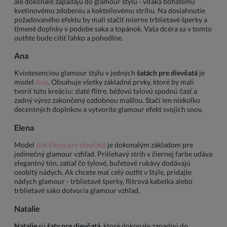
ale dokonale zapadajú do glamour štýlu - vďaka bohatému
kvetinovému zdobeniu a kokteilovému strihu. Na dosiahnutie
požadovaného efektu by mali stačiť mierne trblietavé šperky a
tlmené doplnky v podobe saka a topánok. Vaša dcéra sa v tomto
outfite bude cítiť ľahko a pohodlne.
Ana
Kvintesenciou glamour štýlu v jedných
šatách pre dievčatá
je
model
Ana
. Obsahuje všetky základné prvky, ktoré by mali
tvoriť túto kreáciu: zlaté flitre, béžovú tylovú spodnú časť a
zadný výrez zakončený ozdobnou mašľou. Stačí len niekoľko
decentných doplnkov a vytvoríte glamour efekt svojich snov.
Elena
Model
šiat Elena pre dievčatá
je dokonalým základom pre
jedinečný glamour vzhľad. Priliehavý strih v čiernej farbe udáva
elegantný tón, zatiaľ čo tylové, bufetové rukávy dodávajú
osobitý nádych. Ak chcete mať celý outfit v štýle, pridajte
nádych glamour - trblietavé šperky, flitrová kabelka alebo
trblietavé sako dotvoria glamour vzhľad.
Natalie
Natalie
sú
šaty pre dievčatá
, ktoré dokonale zapadnú do