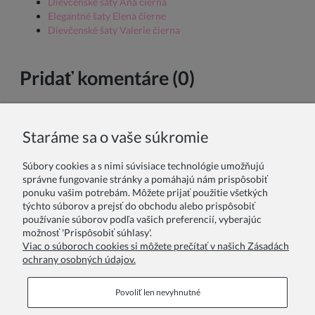
Dievčenské šaty Ana čierna
Elegantné šaty Elena čierne
Dievčenské šaty Valerie čierna
Pridať komentáre (0)
Meno a priezvisko:
Staráme sa o vaše súkromie
Súbory cookies a s nimi súvisiace technológie umožňujú
Váš komentár:
správne fungovanie stránky a pomáhajú nám prispôsobiť
ponuku vašim potrebám. Môžete prijať použitie všetkých
týchto súborov a prejsť do obchodu alebo prispôsobiť
používanie súborov podľa vašich preferencií, vyberajúc
možnosť 'Prispôsobiť súhlasy'.
Viac o súboroch cookies si môžete prečítať v našich Zásadách
ochrany osobných údajov.
Odoslať
Povoliť len nevyhnutné