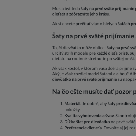
Musia byť teda
šaty na prvé sväté prijímanie
p
dieťaťa a zdôrazníte jeho krásu.
Ak si chcete prečítať viac o bielych
šatách pr
Šaty na prvé sväté prijímanie
To, či dievčatko môže obliecť
šaty na prvé sv
určitý strih modelu pre každé dieťa pristup
dieťaťu na rodinné stretnutie po svätej omši.
Ak však kostol, v ktorom vaša dcéra prijme s
Aký je však rozdiel medzi šatami a albou? Al
dievčatko na prvé sväté prijímanie
sú naopak 
Na čo ešte musíte dať pozor p
Materiál.
Je dobré, aby
šaty pre dievč
pokožky.
Kvalita vyhotovenia a švov.
Skontrolujt
Dĺžka šiat pre dievčatko
na prvé sväté 
Preferencie dieťaťa.
Dovoľte aj jej ro