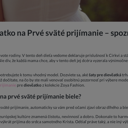
atko na Prvé sväté prijímanie – spoz
živote rodiny. V tento deň dieťa vedome deklaruje príslušnosť k Cirkvi a
e div, že každá mama chce, aby v tento deň jej dcéra vyzerala výnimočne a 
, potrebujete k tomu vhodný model. Dozviete sa, aké
šaty pre dievčatká
trh
ž dočítate, na čo by ste mali venovať osobitnú pozornosť pri výbere model
prijímanie
pre
dievčatko
z kolekcie Zoya Fashion.
na prvé sväté prijímanie biele?
sväté prijímanie, automaticky sa vám pred očami zjaví obraz dlhého a bie
v európskej kultúre znamená čistotu, nevinnosť a dobro. Dokonale to harmo
prvýkrát prijíma do srdca samotného Krista. Odtiaľ práve taký, a nie iný v