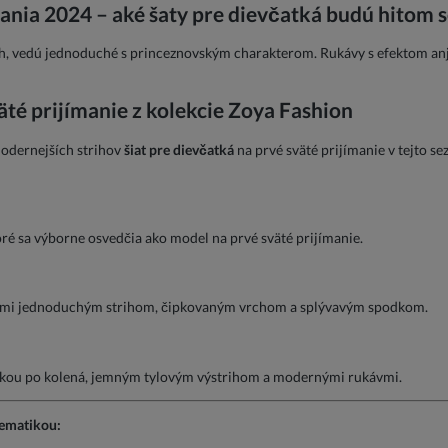
ania 2024 – aké šaty pre dievčatká budú hitom 
trih, vedú jednoduché s princeznovským charakterom. Rukávy s efektom a
äté prijímanie z kolekcie Zoya Fashion
odernejších strihov
šiat pre dievčatká
na prvé sväté prijímanie v tejto sez
toré sa výborne osvedčia ako model na prvé sväté prijímanie.
ľmi jednoduchým strihom, čipkovaným vrchom a splývavým spodkom.
ĺžkou po kolená, jemným tylovým výstrihom a modernými rukávmi.
tematikou: