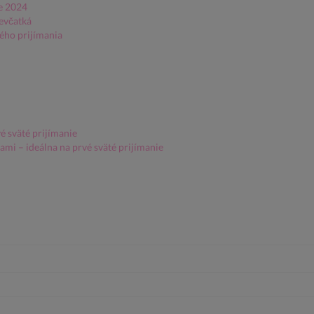
ie 2024
ievčatká
ého prijímania
é sväté prijímanie
lami – ideálna na prvé sväté prijímanie