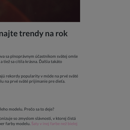
najte trendy na rok
 stáva sa plnoprávnym účastníkom svätej omše
tiež sa cítila krásna. Ďalšia takáto
ajú rekordy popularity v móde na prvé sväté
u na prvé sväté prijímanie pre dieťa.
leho modelu. Prečo sa to deje?
nizuje so zmyslom slávnosti, v ktorej čistá
ýber farby modelu.
Šaty v inej farbe než bielej