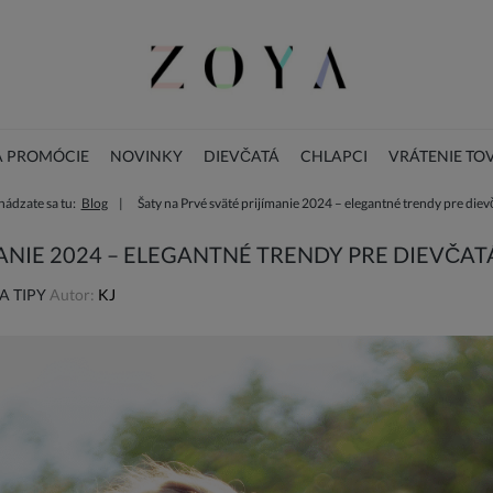
A PROMÓCIE
NOVINKY
DIEVČATÁ
CHLAPCI
VRÁTENIE TO
ádzate sa tu:
Blog
Šaty na Prvé sväté prijímanie 2024 – elegantné trendy pre diev
LOOKBOOK
KONTAKT
VIANOČNÁ KOLEKCIA
MANIE 2024 – ELEGANTNÉ TRENDY PRE DIEVČAT
A TIPY
Autor:
KJ