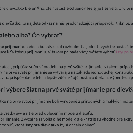
re dievčatko biele? Áno, ale našťastie odtieňov bielej je tiež veľa. Určite
e dievčatko
, tu nájdete odkaz na náš predchádzajúci príspevok. Kliknite, a
 alebo alba? Čo vybrať?
äté prijímanie
, alebo albu, závisí od rozhodnutia jednotlivých farností. Ni
ujúce k Svätému prijímaniu. V takom prípade vždy môžete vybrať
šaty po p
viatosť, pripúšťa voľnosť modelu na prvé sväté prijímanie, v takom prípa
by na prvé sväté prijímanie sa vytvárajú na základe jednoduchej konštrukc
viac prispôsobené telu a lepšie zdôrazňujú postavu dieťaťa. Výber teda p
ri výbere šiat na prvé sväté prijímanie pre diev
atko
na prvé sväté prijímanie boli vyrobené z prírodných a mäkkých mate
e všetky švy a šitie pred oblečením modelu dieťaťu.
prijímanie. Zvyčajne sa volia dlhé modely, ale kratšie sú vhodné pre aktív
zhodnúť, ktoré
šaty pre dievčatko
by si chcela obliecť.