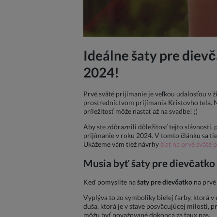
Ideálne šaty pre dievč
2024!
Prvé sväté prijímanie je veľkou udalosťou v 
prostredníctvom prijímania Kristovho tela. Ni
príležitosť môže nastať až na svadbe! ;)
Aby ste zdôraznili dôležitosť tejto slávnosti
prijímanie v roku 2024. V tomto článku sa tie
Ukážeme vám tiež návrhy
šiat na prvé sväté 
Musia byť šaty pre dievčatko 
Keď pomyslíte na
šaty pre dievčatko
na prvé 
Vyplýva to zo symboliky bielej farby, ktorá 
duša, ktorá je v stave posväcujúcej milosti, 
môžu byť považované dokonca za faux pas.