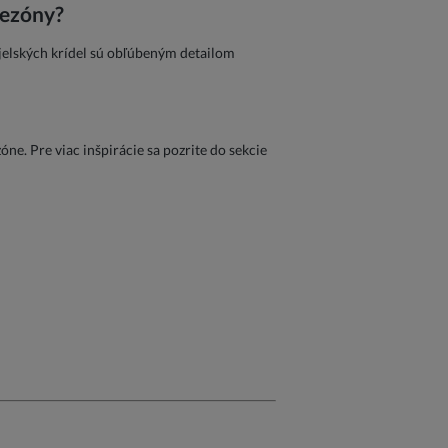
sezóny?
njelských krídel sú obľúbeným detailom
óne. Pre viac inšpirácie sa pozrite do sekcie