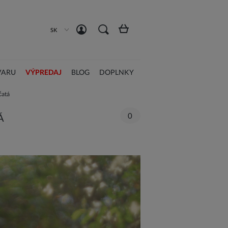
Registrácia
Prihlásiť sa
SK
VARU
VÝPREDAJ
BLOG
DOPLNKY
čatá
0
Á