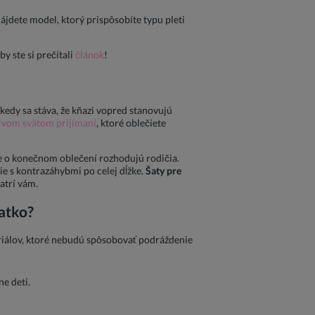
 nájdete model, ktorý prispôsobíte typu pleti
by ste si prečítali
článok
!
ekedy sa stáva, že kňazi vopred stanovujú
rvom svätom prijímaní
, ktoré oblečiete
de o konečnom oblečení rozhodujú rodičia.
ie s kontrazáhybmi po celej dĺžke.
Šaty pre
atrí vám.
čatko?
riálov, ktoré nebudú spôsobovať podráždenie
ne deti.