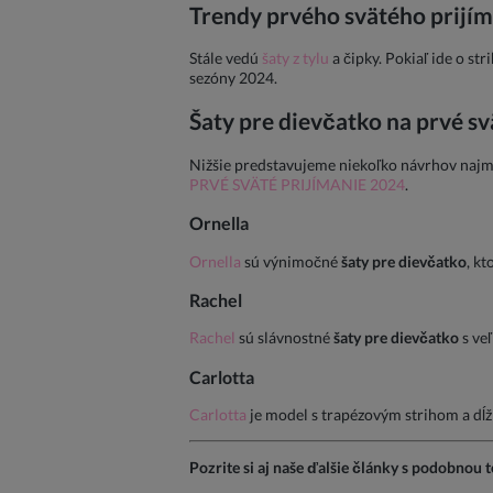
Trendy prvého svätého prijím
Stále vedú
šaty z tylu
a čipky. Pokiaľ ide o s
sezóny 2024.
Šaty pre dievčatko na prvé sv
Nižšie predstavujeme niekoľko návrhov najm
PRVÉ SVÄTÉ PRIJÍMANIE 2024
.
Ornella
Ornella
sú výnimočné
šaty pre dievčatko
, k
Rachel
Rachel
sú slávnostné
šaty pre dievčatko
s ve
Carlotta
Carlotta
je model s trapézovým strihom a d
Pozrite si aj naše ďalšie články s podobnou 